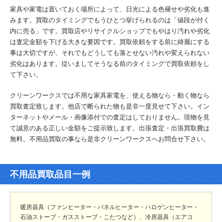
家具や家電は置いておく場所によって、日光による色褪せや劣化も進
みます。買取のタイミングでもうひとつ挙げられるのは「値段が付く
内に売る」です。買取店やリサイクルショップでもやはり汚れや劣化
は査定金額を下げる大きな要因です。買取依頼をする前に綺麗にする
事は大切ですが、それでもどうしても落とせない汚れや変えられない
劣化はあります。従いましてそうなる前のタイミングで買取依頼をし
て下さい。
クリーンワークスでは不用な家具家電を、使える物なら・動く物なら
買取査定致します。他店で断られた物も是非一度見せて下さい。イン
ターネットやメール・画像添付での査定はしておりません。現物を見
て誠意のある正しい金額をご提示致します。出張査定・出張買取費は
無料。不用品買取の事なら是非クリーンワークスへお問合せ下さい。
不用品買取品目一例
暖房器具（ファンヒーター・パネルヒーター・ハロゲンヒーター・
石油ストーブ・ガスストーブ・こたつなど）、冷房器具（エアコ