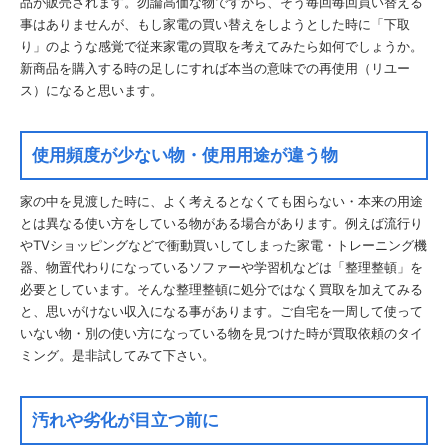
品が販売されます。勿論高価な物ですから、そう毎回毎回買い替える
事はありませんが、もし家電の買い替えをしようとした時に「下取
り」のような感覚で従来家電の買取を考えてみたら如何でしょうか。
新商品を購入する時の足しにすれば本当の意味での再使用（リユー
ス）になると思います。
使用頻度が少ない物・使用用途が違う物
家の中を見渡した時に、よく考えるとなくても困らない・本来の用途
とは異なる使い方をしている物がある場合があります。例えば流行り
やTVショッピングなどで衝動買いしてしまった家電・トレーニング機
器、物置代わりになっているソファーや学習机などは「整理整頓」を
必要としています。そんな整理整頓に処分ではなく買取を加えてみる
と、思いがけない収入になる事があります。ご自宅を一周して使って
いない物・別の使い方になっている物を見つけた時が買取依頼のタイ
ミング。是非試してみて下さい。
汚れや劣化が目立つ前に