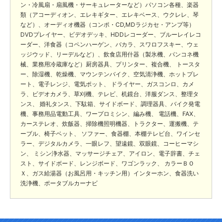
ン・冷風扇・扇風機・サーキュレーターなど）パソコン各種、楽器
類（アコーディオン、エレキギター、エレキベース、ウクレレ、琴
など）、オーディオ機器（コンポ・CD,MDラジカセ・アンプ等）
DVDプレイヤー、ビデオデッキ、HDDレコーダー、ブルーレイレコ
ーダー、洋食器（コペンハーゲン、バカラ、スワロフスキー、ウェ
ッジウッド、リーデルなど）、飲食店用什器（製氷機、パンコネ機
械、業務用冷蔵庫など）厨房器具、プリンター、複合機、 トースタ
ー、除湿機、乾燥機、マウンテンバイク、空気清浄機、ホットプレ
ート、電子レンジ、電気ポット、 ドライヤー、ガスコンロ、カメ
ラ、ビデオカメラ、草刈機、テレビ、机鏡台、洋服ダンス、整理タ
ンス、 婚礼タンス、下駄箱、サイドボード、調理器具、バイク発電
機、事務用品電動工具、ワープロミシン、編み機、 電話機、FAX、
カーステレオ、炊飯器、掃除機照明機器、トラクター、運搬機、テ
ーブル、椅子ベット、 ソファー、食器棚、本棚テレビ台、ワインセ
ラー、デジタルカメラ、一眼レフ、望遠鏡、双眼鏡、コーヒーマシ
ン、 ミシン浄水器、マッサージチェア、アイロン、電子辞書、チェ
スト、サイドボード、レンジボード、ワゴンラック、 カラーＢＯ
Ｘ、ガス給湯器（お風呂用・キッチン用）インターホン、食器洗い
洗浄機、ポータブルカーナビ