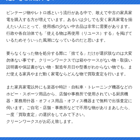
ビンテージ物やレトロ感という流行がある中で、敢えて中古の家具家
電を購入する方が増えています。あるいは少しでも安く家具家電を揃
えたい人にとって、使用感の少ない中古品は非常に需要があります。
行政や各自治体でも「使える物は再使用（リユース）する」を掲げて
いるためそういった風潮になっているのだと思います。
要らなくなった物を処分する際に「捨てる」だけが選択肢なのは大変
勿体ない事です。クリーンワークスでは箱やケースがない物・取扱い
説明書や保証書がない物・製造年月日や型番がわからない物でも、ま
だ使える家具やまだ動く家電ならどんな物で買取査定を行います。
また家具家電以外にも楽器や時計・自転車・トレーニング機器などの
ホビー・スポーツ用品から、店舗や事務所で使用されている厨房機
器・業務用什器・オフィス用品・オフィス機器まで無料で出張査定に
伺います。ご自宅・店舗・事務所などで不用な物がありまあしたら、
一度「買取査定」の選択をしてみて下さい。
クリーンワークスがお応え致します。