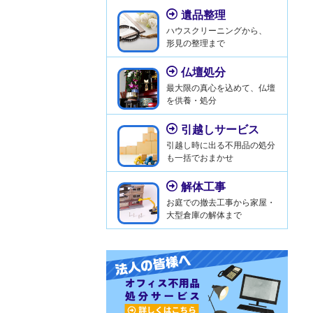
遺品整理
ハウスクリーニングから、
形見の整理まで
仏壇処分
最大限の真心を込めて、仏壇
を供養・処分
引越しサービス
引越し時に出る不用品の処分
も一括でおまかせ
解体工事
お庭での撤去工事から家屋・
大型倉庫の解体まで