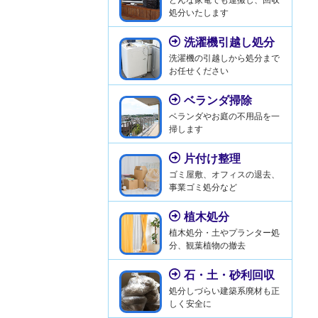
処分いたします
洗濯機引越し処分
洗濯機の引越しから処分まで
お任せください
ベランダ掃除
ベランダやお庭の不用品を一
掃します
片付け整理
ゴミ屋敷、オフィスの退去、
事業ゴミ処分など
植木処分
植木処分・土やプランター処
分、観葉植物の撤去
石・土・砂利回収
処分しづらい建築系廃材も正
しく安全に