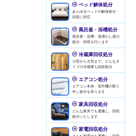
ベッド解体処分
あらゆるベッドの解体処分・
回収に対応
風呂釜・浴槽処分
風呂釜・浴槽・湯沸かし器の
処分・回収を行います
冷蔵庫回収処分
小型から大型まで、どんなタ
イプの冷蔵庫も回収処分
エアコン処分
エアコン本体・室外機の取り
外し処分を承ります
家具回収処分
どんな家具でも運搬し、回収
処分いたします
家電回収処分
どんな家電でも運搬し、回収