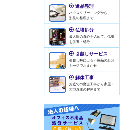
遺品整理
ハウスクリーニングから、
形見の整理まで
仏壇処分
最大限の真心を込めて、仏壇
を供養・処分
引越しサービス
引越し時に出る不用品の処分
も一括でおまかせ
解体工事
お庭での撤去工事から家屋・
大型倉庫の解体まで