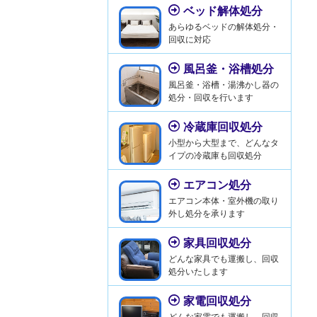
ベッド解体処分
あらゆるベッドの解体処分・
回収に対応
風呂釜・浴槽処分
風呂釜・浴槽・湯沸かし器の
処分・回収を行います
冷蔵庫回収処分
小型から大型まで、どんなタ
イプの冷蔵庫も回収処分
エアコン処分
エアコン本体・室外機の取り
外し処分を承ります
家具回収処分
どんな家具でも運搬し、回収
処分いたします
家電回収処分
どんな家電でも運搬し、回収