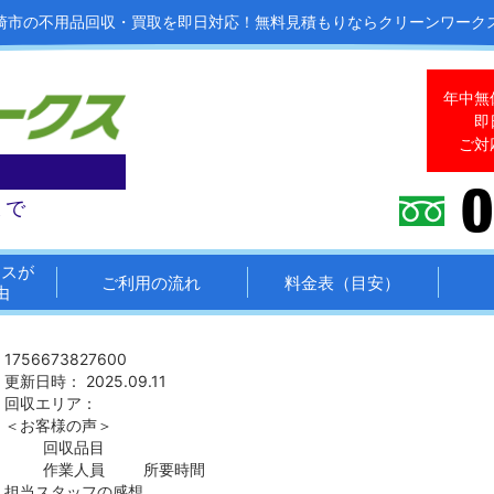
崎市の不用品回収・買取を即日対応！
無料見積もりならクリーンワーク
年中無
即
ご対
まで
クスが
ご利用の流れ
料金表（目安）
由
1756673827600
更新日時： 2025.09.11
回収エリア：
＜お客様の声＞
回収品目
作業人員
所要時間
担当スタッフの感想