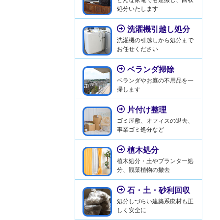
処分いたします
洗濯機引越し処分
洗濯機の引越しから処分まで
お任せください
ベランダ掃除
ベランダやお庭の不用品を一
掃します
片付け整理
ゴミ屋敷、オフィスの退去、
事業ゴミ処分など
植木処分
植木処分・土やプランター処
分、観葉植物の撤去
石・土・砂利回収
処分しづらい建築系廃材も正
しく安全に