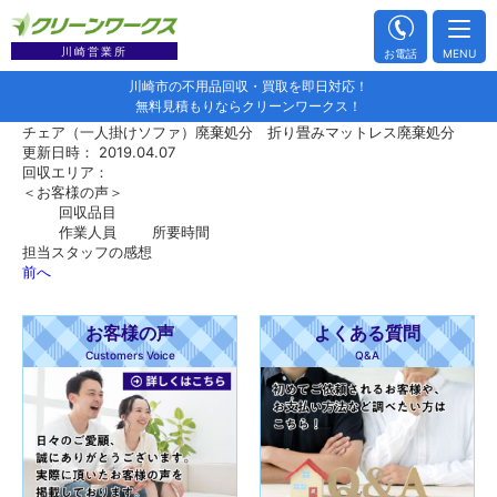
川崎営業所
お電話
MENU
川崎市の不用品回収・買取を即日対応！
無料見積もりならクリーンワークス！
チェア（一人掛けソファ）廃棄処分 折り畳みマットレス廃棄処分
更新日時： 2019.04.07
回収エリア：
＜お客様の声＞
回収品目
作業人員
所要時間
担当スタッフの感想
前へ
お客様の声
よくある質問
Customers Voice
Q&A