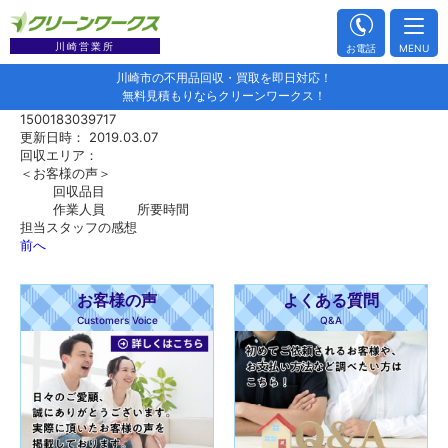
川崎営業所
お電話
MENU
川崎市の不用品回収・買取を即日対応！
無料見積もりならクリーンワークス！
1500183039717
更新日時： 2019.03.07
回収エリア：
＜お客様の声＞
回収品目
作業人員
所要時間
担当スタッフの感想
前へ
お客様の声
よくある質問
Customers Voice
Q&A