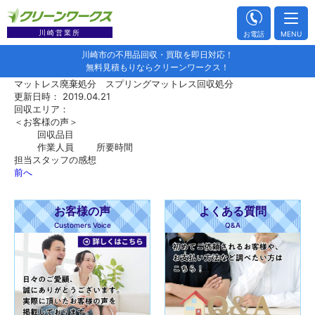
川崎営業所
お電話
MENU
川崎市の不用品回収・買取を即日対応！
無料見積もりならクリーンワークス！
マットレス廃棄処分 スプリングマットレス回収処分
更新日時： 2019.04.21
回収エリア：
＜お客様の声＞
回収品目
作業人員
所要時間
担当スタッフの感想
前へ
お客様の声
よくある質問
Customers Voice
Q&A