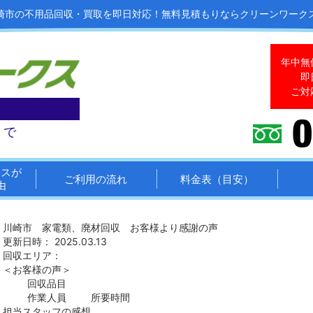
崎市の不用品回収・買取を即日対応！
無料見積もりならクリーンワーク
年中無
即
ご対
まで
クスが
ご利用の流れ
料金表（目安）
由
川崎市 家電類、廃材回収 お客様より感謝の声
更新日時： 2025.03.13
回収エリア：
＜お客様の声＞
回収品目
作業人員
所要時間
担当スタッフの感想