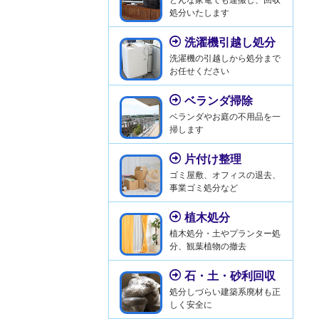
処分いたします
洗濯機引越し処分
洗濯機の引越しから処分まで
お任せください
ベランダ掃除
ベランダやお庭の不用品を一
掃します
片付け整理
ゴミ屋敷、オフィスの退去、
事業ゴミ処分など
植木処分
植木処分・土やプランター処
分、観葉植物の撤去
石・土・砂利回収
処分しづらい建築系廃材も正
しく安全に