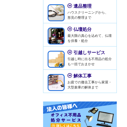
遺品整理
ハウスクリーニングから、
形見の整理まで
仏壇処分
最大限の真心を込めて、仏壇
を供養・処分
引越しサービス
引越し時に出る不用品の処分
も一括でおまかせ
解体工事
お庭での撤去工事から家屋・
大型倉庫の解体まで