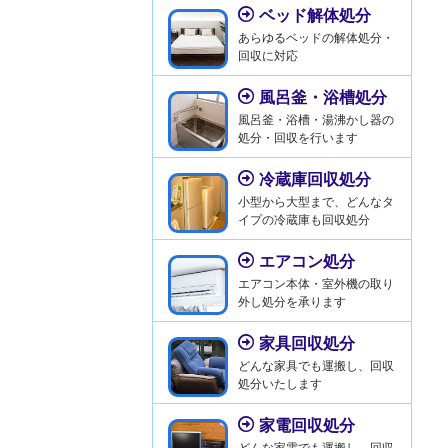
ベッド解体処分
あらゆるベッドの解体処分・
回収に対応
風呂釜・浴槽処分
風呂釜・浴槽・湯沸かし器の
処分・回収を行います
冷蔵庫回収処分
小型から大型まで、どんなタ
イプの冷蔵庫も回収処分
エアコン処分
エアコン本体・室外機の取り
外し処分を承ります
家具回収処分
どんな家具でも運搬し、回収
処分いたします
家電回収処分
どんな家電でも運搬し、回収