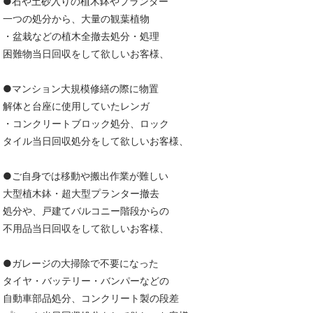
●石や土砂入りの植木鉢やプランター
一つの処分から、大量の観葉植物
・盆栽などの植木全撤去処分・処理
困難物当日回収をして欲しいお客様、
●マンション大規模修繕の際に物置
解体と台座に使用していたレンガ
・コンクリートブロック処分、ロック
タイル当日回収処分をして欲しいお客様、
●ご自身では移動や搬出作業が難しい
大型植木鉢・超大型プランター撤去
処分や、戸建てバルコニー階段からの
不用品当日回収をして欲しいお客様、
●ガレージの大掃除で不要になった
タイヤ・バッテリー・バンパーなどの
自動車部品処分、コンクリート製の段差