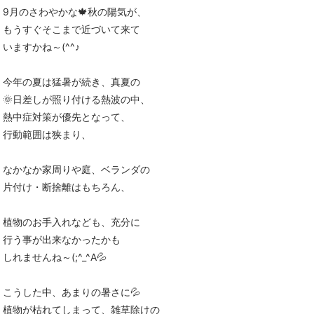
9月のさわやかな🍁秋の陽気が、
もうすぐそこまで近づいて来て
いますかね～(^^♪
今年の夏は猛暑が続き、真夏の
🌞日差しが照り付ける熱波の中、
熱中症対策が優先となって、
行動範囲は狭まり、
なかなか家周りや庭、ベランダの
片付け・断捨離はもちろん、
植物のお手入れなども、充分に
行う事が出来なかったかも
しれませんね～(;^_^A💦
こうした中、あまりの暑さに💦
植物が枯れてしまって、雑草除けの