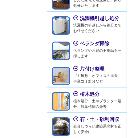
処分いたします
洗濯機引越し処分
洗濯機の引越しから処分まで
お任せください
ベランダ掃除
ベランダやお庭の不用品を一
掃します
片付け整理
ゴミ屋敷、オフィスの退去、
事業ゴミ処分など
植木処分
植木処分・土やプランター処
分、観葉植物の撤去
石・土・砂利回収
処分しづらい建築系廃材も正
しく安全に