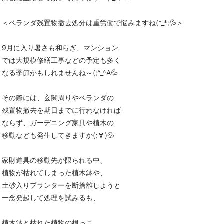
＜ベランダ残置物撤去処分は重労働で悩みますね(*_*;💦＞
9月に入り暑さも和らぎ、マンション
では大規模修繕工事などの予定も多く
なる季節かもしれませんね～(;^_^A💦
その際には、玄関周りやベランダの
残置物撤去を期日までに行わなければ
ならず、ガーデニング家具や植木の
移動なども発生してきますか(;'∀')💦
家財道具の移動先が限られる中、
植物が枯れてしまった植木鉢や、
土砂入りプランターを断捨離しようと
一念発起して処理を試みるも、
植木鉢と枯れた植物の根っこ、