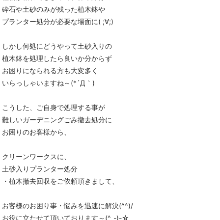
砕石や土砂のみが残った植木鉢や
プランター処分が必要な場面に( ;∀;)
しかし何処にどうやって土砂入りの
植木鉢を処理したら良いか分からず
お困りになられる方も大変多く
いらっしゃいますね～(*´Д｀)
こうした、ご自身で処理する事が
難しいガーデニングごみ撤去処分に
お困りのお客様から、
クリーンワークスに、
土砂入りプランター処分
・植木撤去回収をご依頼頂きまして、
お客様のお困り事・悩みを迅速に解決(^^)/
お役に立たせて頂いております～(^_-)-☆