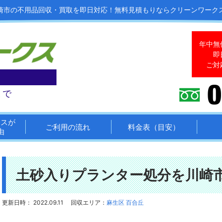
崎市の不用品回収・買取を即日対応！
無料見積もりならクリーンワーク
年中無
即
ご対
まで
クスが
ご利用の流れ
料金表（目安）
由
土砂入りプランター処分を川崎
更新日時： 2022.09.11
回収エリア：
麻生区 百合丘