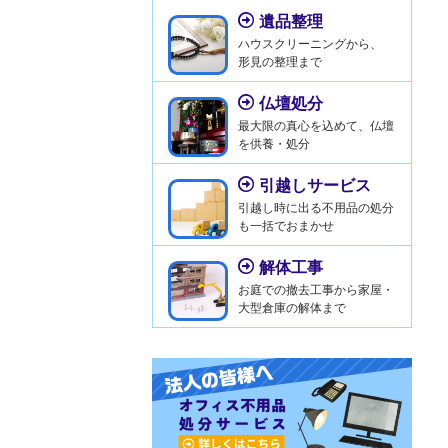
遺品整理
ハウスクリーニングから、
形見の整理まで
仏壇処分
最大限の真心を込めて、仏壇
を供養・処分
引越しサービス
引越し時に出る不用品の処分
も一括でおまかせ
解体工事
お庭での撤去工事から家屋・
大型倉庫の解体まで