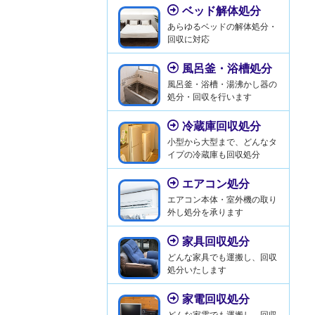
ベッド解体処分
あらゆるベッドの解体処分・
回収に対応
風呂釜・浴槽処分
風呂釜・浴槽・湯沸かし器の
処分・回収を行います
冷蔵庫回収処分
小型から大型まで、どんなタ
イプの冷蔵庫も回収処分
エアコン処分
エアコン本体・室外機の取り
外し処分を承ります
家具回収処分
どんな家具でも運搬し、回収
処分いたします
家電回収処分
どんな家電でも運搬し、回収