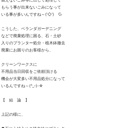
もらう事が出来ないごみになって
いる事が多いんですね～('◇')ゞ💦
こうした、ベランダガーデニング
などで廃棄処理に困る、石・土砂
入りのプランター処分・植木鉢撤去
廃棄にお困りのお客様から、
クリーンワークスに
不用品当日回収をご依頼頂ける
機会が大変多い不用品処分になって
いるんですね～(^_-)-☆
【 結 論 】
上記の様に、