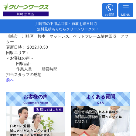
川崎営業所
お電話
MENU
川崎市の不用品回収・買取を即日対応！
無料見積もりならクリーンワークス！
川崎市 川崎区 桜本 マットレス、ベットフレーム解体回収 アフ
ター
更新日時： 2022.10.30
回収エリア：
＜お客様の声＞
回収品目
作業人員
所要時間
担当スタッフの感想
前へ
お客様の声
よくある質問
Customers Voice
Q&A