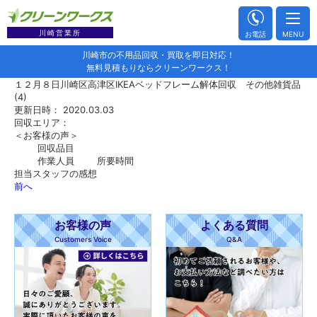
川崎営業所
お電話
MENU
川崎市の不用品回収・買取を即日対応！
無料見積もりならクリーンワークス！
１２月８日川崎区高津区IKEAベッドフレーム解体回収 その他雑貨品
(4)
更新日時： 2020.03.03
回収エリア：
＜お客様の声＞
回収品目
作業人員
所要時間
担当スタッフの感想
前へ
お客様の声
よくある質問
Customers Voice
Q&A