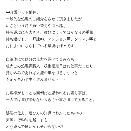
🛏️介護ベッド解体、
一般的な処理のご紹介をさせて頂きましたが、
いざという時の買い替えや引っ越し、
持ち運ぶにも大きさ、種類によってはかなりの重量、
持ち運びも、一戸建🏡、マンション🏢、タワマン🌃と
お住まいになられている環境は様々です。
自治体にて処分の仕方を調べて📄みるも、
粗大ごみ処理券購入、収集指定日はお仕事だったり、
持ち込みであれば大型の車を用意しないと、
予定が合わず中々進みません・・・
お客様がもっとも面倒だと思われるお困り事は、
一人では運び出せない大きさや重さ🏋🏼‍♀️であること。
処理の仕方、運び方の知識はわかったものの
実際に行動🏃を起こすも
どう運んで良いかも分からない😕