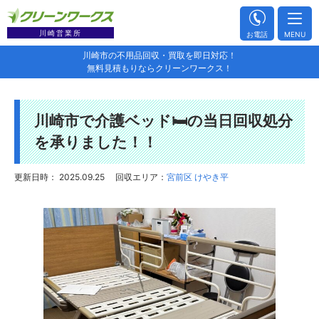
川崎営業所
お電話
MENU
川崎市の不用品回収・買取を即日対応！
無料見積もりならクリーンワークス！
川崎市で介護ベッド🛏️の当日回収処分
を承りました！！
更新日時： 2025.09.25
回収エリア：
宮前区 けやき平