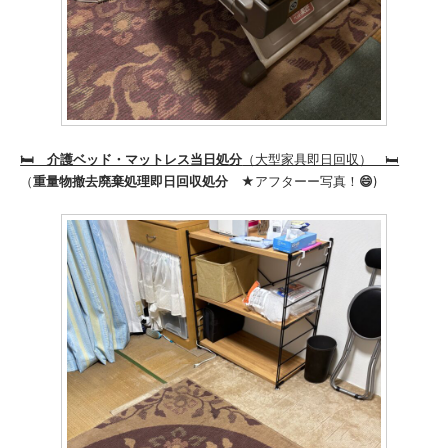
🛏️ 介護ベッド・マットレス当日処分
（大型家具即日回収） 🛏️
（
重量物撤去廃棄処理即日回収処分
★アフターー写真！
😄
)