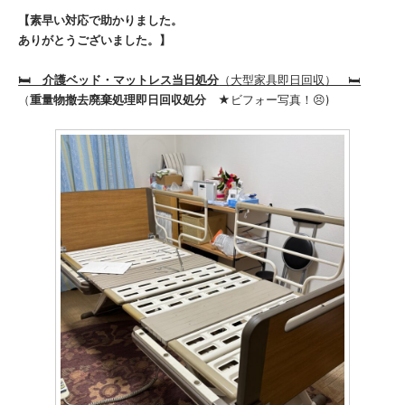
【素早い対応で助かりました。
ありがとうございました。】
🛏️ 介護ベッド・マットレス当日処分
（大型家具即日回収） 🛏️
（
重量物撤去廃棄処理即日回収処分
★ビフォー写真！😣)