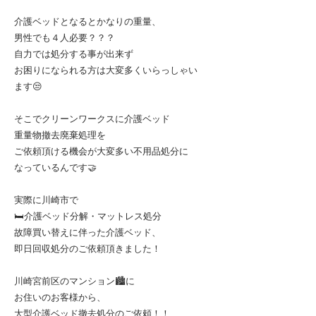
介護ベッドとなるとかなりの重量、
男性でも４人必要？？？
自力では処分する事が出来ず
お困りになられる方は大変多くいらっしゃい
ます😒
そこでクリーンワークスに介護ベッド
重量物撤去廃棄処理を
ご依頼頂ける機会が大変多い不用品処分に
なっているんです🤝
実際に川崎市で
🛏️介護ベッド分解・マットレス処分
故障買い替えに伴った介護ベッド、
即日回収処分のご依頼頂きました！
川崎宮前区のマンション🏙️に
お住いのお客様から、
大型介護ベッド撤去処分のご依頼！！