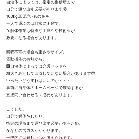
自治体によっては、指定の集積所まで
自分で運び出す必要があります😥
100kg🏋🏼‍♀️近いものを👊
一人で運ぶのは非常に困難で、
🔧解体作業も特殊な工具🔩や技術👊が
必要になる場合があります。
回収不可の場合も重さやサイズ、
電動機能の有無から、
🏢自治体によっては介護ベッドを
粗大ごみとして回収していない場合があります😡
いったいどうすればいいのか・・・
事前に自治体のホームページで確認するか、
直接問い合わせる📱必要があります。
こうした、
自分で解体🔧したり、
指定の場所まで運び出す必要があるため、
かなりの労力💪がかかります。
一般的には難しい🤔と考えられます。