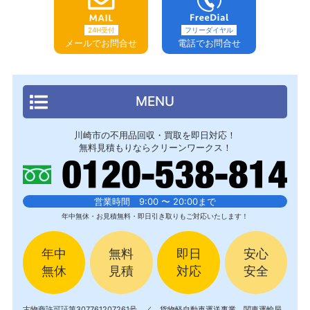
24H受付
フリーダイヤル
メールでお問合せ
電話でお問合せ
MENU
川崎市の不用品回収・買取を即日対応！
無料見積もりならクリーンワークス！
営業時間 9:00 〜 20:00まで
年中無休・お見積無料・即日引き取りもご対応いたします！
年中
無料
即日
安心
無休
見積
対応
安全
古物商許可証第307761207261号 ／ 貨物軽自動車運送事業 関東運輸局