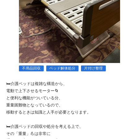
不用品回収
ベッド解体処分
片付け整理
🛏️介護ベッドは複雑な構造から、
電動で上下させるモーター🌀
と便利な機能がついている分、
重量困難物となっているので、
移動するときは知識と人手が必要となります。
🛏️介護ベッドの回収や処分を考える上で、
その「重量」💪は非常に