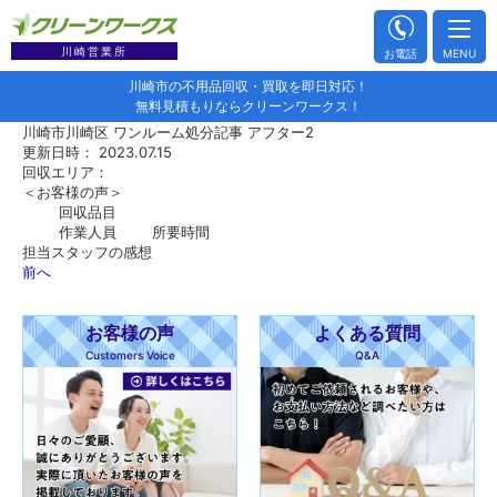
川崎営業所
お電話
MENU
川崎市の不用品回収・買取を即日対応！
無料見積もりならクリーンワークス！
川崎市川崎区 ワンルーム処分記事 アフター2
更新日時： 2023.07.15
回収エリア：
＜お客様の声＞
回収品目
作業人員
所要時間
担当スタッフの感想
前へ
お客様の声
よくある質問
Customers Voice
Q&A