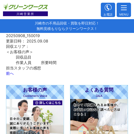
川崎営業所
お電話
MENU
川崎市の不用品回収・買取を即日対応！
無料見積もりならクリーンワークス！
20250908_150019
更新日時： 2025.09.08
回収エリア：
＜お客様の声＞
回収品目
作業人員
所要時間
担当スタッフの感想
前へ
お客様の声
よくある質問
Customers Voice
Q&A