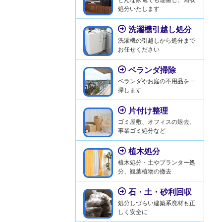
処分いたします
洗濯機引越し処分
洗濯機の引越しから処分まで
お任せください
ベランダ掃除
ベランダやお庭の不用品を一
掃します
片付け整理
ゴミ屋敷、オフィスの退去、
事業ゴミ処分など
植木処分
植木処分・土やプランター処
分、観葉植物の撤去
石・土・砂利回収
処分しづらい建築系廃材も正
しく安全に