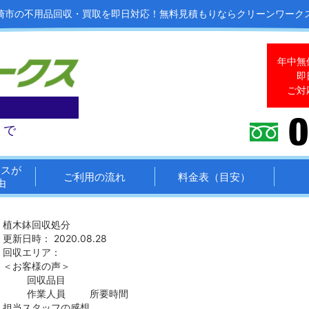
崎市の不用品回収・買取を即日対応！
無料見積もりならクリーンワーク
年中無
即
ご対
まで
クスが
ご利用の流れ
料金表（目安）
由
植木鉢回収処分
更新日時： 2020.08.28
回収エリア：
＜お客様の声＞
回収品目
作業人員
所要時間
担当スタッフの感想