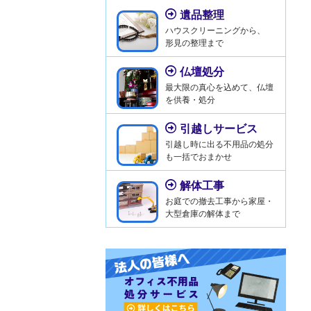
遺品整理
ハウスクリーニングから、
形見の整理まで
仏壇処分
最大限の真心を込めて、仏壇
を供養・処分
引越しサービス
引越し時に出る不用品の処分
も一括でおまかせ
解体工事
お庭での撤去工事から家屋・
大型倉庫の解体まで