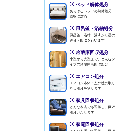
ベッド解体処分
あらゆるベッドの解体処分・
回収に対応
風呂釜・浴槽処分
風呂釜・浴槽・湯沸かし器の
処分・回収を行います
冷蔵庫回収処分
小型から大型まで、どんなタ
イプの冷蔵庫も回収処分
エアコン処分
エアコン本体・室外機の取り
外し処分を承ります
家具回収処分
どんな家具でも運搬し、回収
処分いたします
家電回収処分
どんな家電でも運搬し、回収