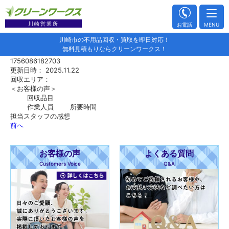
川崎営業所
お電話
MENU
川崎市の不用品回収・買取を即日対応！
無料見積もりならクリーンワークス！
1756086182703
更新日時： 2025.11.22
回収エリア：
＜お客様の声＞
回収品目
作業人員
所要時間
担当スタッフの感想
前へ
お客様の声
よくある質問
Customers Voice
Q&A