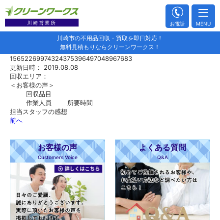
川崎営業所
お電話
MENU
川崎市の不用品回収・買取を即日対応！
無料見積もりならクリーンワークス！
15652269974324375396497048967683
更新日時： 2019.08.08
回収エリア：
＜お客様の声＞
回収品目
作業人員
所要時間
担当スタッフの感想
前へ
お客様の声
よくある質問
Customers Voice
Q&A