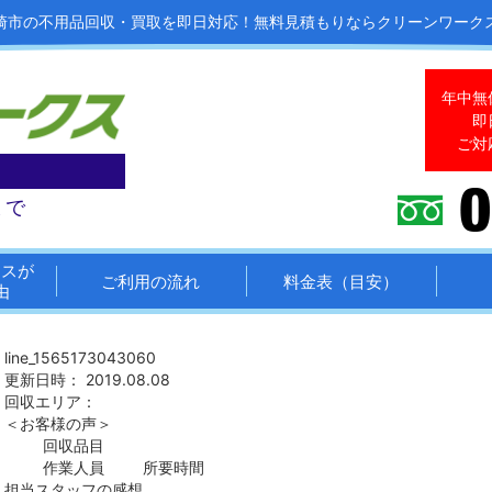
崎市の不用品回収・買取を即日対応！
無料見積もりならクリーンワーク
年中無
即
ご対
まで
クスが
ご利用の流れ
料金表（目安）
由
line_1565173043060
更新日時： 2019.08.08
回収エリア：
＜お客様の声＞
回収品目
作業人員
所要時間
担当スタッフの感想