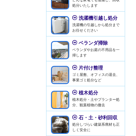
処分いたします
洗濯機引越し処分
洗濯機の引越しから処分まで
お任せください
ベランダ掃除
ベランダやお庭の不用品を一
掃します
片付け整理
ゴミ屋敷、オフィスの退去、
事業ゴミ処分など
植木処分
植木処分・土やプランター処
分、観葉植物の撤去
石・土・砂利回収
処分しづらい建築系廃材も正
しく安全に