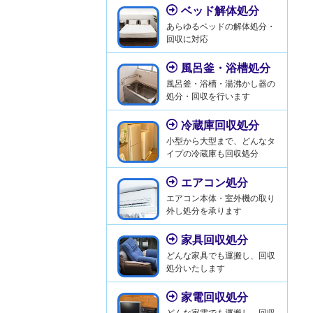
ベッド解体処分
あらゆるベッドの解体処分・
回収に対応
風呂釜・浴槽処分
風呂釜・浴槽・湯沸かし器の
処分・回収を行います
冷蔵庫回収処分
小型から大型まで、どんなタ
イプの冷蔵庫も回収処分
エアコン処分
エアコン本体・室外機の取り
外し処分を承ります
家具回収処分
どんな家具でも運搬し、回収
処分いたします
家電回収処分
どんな家電でも運搬し、回収