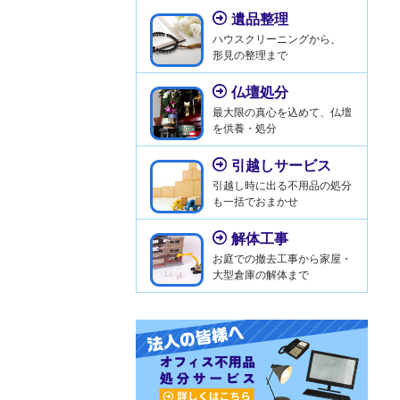
遺品整理
ハウスクリーニングから、
形見の整理まで
仏壇処分
最大限の真心を込めて、仏壇
を供養・処分
引越しサービス
引越し時に出る不用品の処分
も一括でおまかせ
解体工事
お庭での撤去工事から家屋・
大型倉庫の解体まで