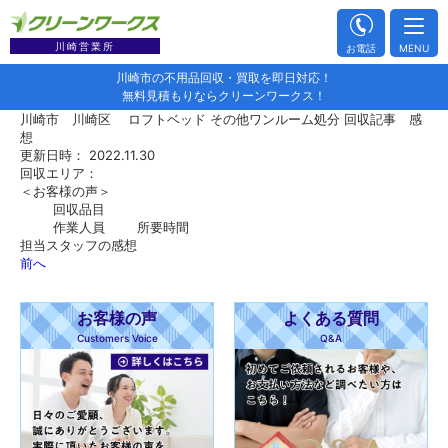
川崎営業所
お電話
MENU
川崎市の不用品回収・買取を即日対応！
無料見積もりならクリーンワークス！
川崎市 川崎区 ロフトベッド その他ワンルーム処分 回収記事 感
想
更新日時： 2022.11.30
回収エリア：
＜お客様の声＞
回収品目
作業人員
所要時間
担当スタッフの感想
前へ
お客様の声
よくある質問
Customers Voice
Q&A