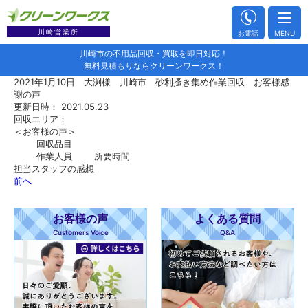
川崎営業所
お電話
MENU
川崎市の不用品回収・買取を即日対応！
無料見積もりならクリーンワークス！
2021年1月10日 大渕様 川崎市 砂利搔き集め作業回収 お客様感
謝の声
更新日時： 2021.05.23
回収エリア：
＜お客様の声＞
回収品目
作業人員
所要時間
担当スタッフの感想
前へ
お客様の声
よくある質問
Customers Voice
Q&A