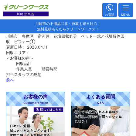
川崎営業所
お電話
MENU
川崎市の不用品回収・買取を即日対応！
無料見積もりならクリーンワークス！
川崎市 多摩区 宿河原 花壇回収処分 ベッド一式と花壇解体回
収 ビフォー①
更新日時： 2023.04.11
回収エリア：
＜お客様の声＞
回収品目
作業人員
所要時間
担当スタッフの感想
前へ
お客様の声
よくある質問
Customers Voice
Q&A