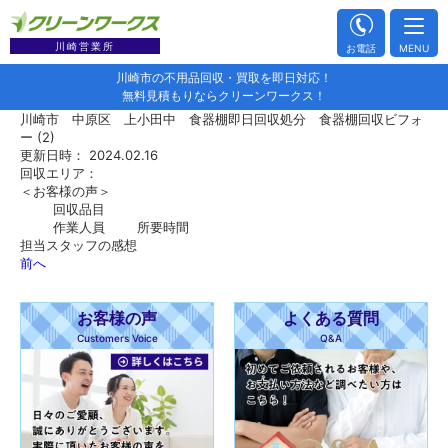
川崎営業所
お電話
MENU
川崎市の不用品回収・買取を即日対応！
無料見積もりならクリーンワークス！
川崎市 中原区 上小田中 食器棚即日回収処分 食器棚回収ビフォ
ー (2)
更新日時： 2024.02.16
回収エリア：
＜お客様の声＞
回収品目
作業人員
所要時間
担当スタッフの感想
前へ
お客様の声
よくある質問
Customers Voice
Q&A