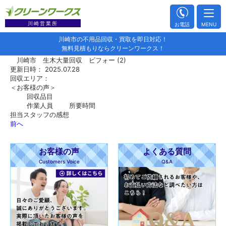
川崎営業所
お電話
MENU
川崎市の不用品回収・買取を即日対応！
無料見積もりならクリーンワークス！
川崎市 生木大量回収 ビフォー (2)
更新日時： 2025.07.28
回収エリア：
＜お客様の声＞
回収品目
作業人員
所要時間
担当スタッフの感想
前へ
お客様の声
よくある質問
Customers Voice
Q&A