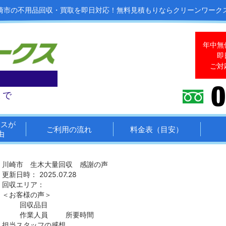
崎市の不用品回収・買取を即日対応！
無料見積もりならクリーンワーク
年中無
即
ご対
まで
クスが
ご利用の流れ
料金表（目安）
由
川崎市 生木大量回収 感謝の声
更新日時： 2025.07.28
回収エリア：
＜お客様の声＞
回収品目
作業人員
所要時間
担当スタッフの感想