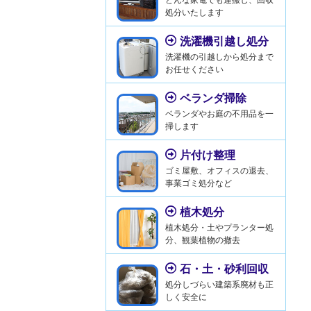
処分いたします
洗濯機引越し処分
洗濯機の引越しから処分まで
お任せください
ベランダ掃除
ベランダやお庭の不用品を一
掃します
片付け整理
ゴミ屋敷、オフィスの退去、
事業ゴミ処分など
植木処分
植木処分・土やプランター処
分、観葉植物の撤去
石・土・砂利回収
処分しづらい建築系廃材も正
しく安全に