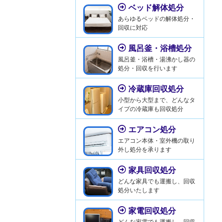
ベッド解体処分
あらゆるベッドの解体処分・
回収に対応
風呂釜・浴槽処分
風呂釜・浴槽・湯沸かし器の
処分・回収を行います
冷蔵庫回収処分
小型から大型まで、どんなタ
イプの冷蔵庫も回収処分
エアコン処分
エアコン本体・室外機の取り
外し処分を承ります
家具回収処分
どんな家具でも運搬し、回収
処分いたします
家電回収処分
どんな家電でも運搬し、回収