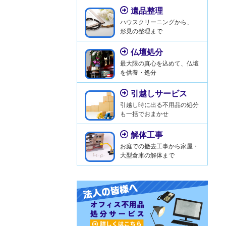
遺品整理
ハウスクリーニングから、
形見の整理まで
仏壇処分
最大限の真心を込めて、仏壇
を供養・処分
引越しサービス
引越し時に出る不用品の処分
も一括でおまかせ
解体工事
お庭での撤去工事から家屋・
大型倉庫の解体まで