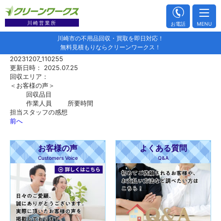
川崎営業所
お電話
MENU
川崎市の不用品回収・買取を即日対応！
無料見積もりならクリーンワークス！
20231207_110255
更新日時： 2025.07.25
回収エリア：
＜お客様の声＞
回収品目
作業人員
所要時間
担当スタッフの感想
前へ
お客様の声
よくある質問
Customers Voice
Q&A