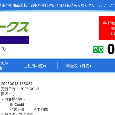
崎市の不用品回収・買取を即日対応！
無料見積もりならクリーンワーク
年中無
即
ご対
まで
クスが
ご利用の流れ
料金表（目安）
由
20250913_135037
更新日時： 2025.09.13
回収エリア：
＜お客様の声＞
回収品目
作業人員
所要時間
担当スタッフの感想