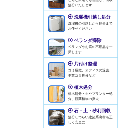
処分いたします
洗濯機引越し処分
洗濯機の引越しから処分まで
お任せください
ベランダ掃除
ベランダやお庭の不用品を一
掃します
片付け整理
ゴミ屋敷、オフィスの退去、
事業ゴミ処分など
植木処分
植木処分・土やプランター処
分、観葉植物の撤去
石・土・砂利回収
処分しづらい建築系廃材も正
しく安全に