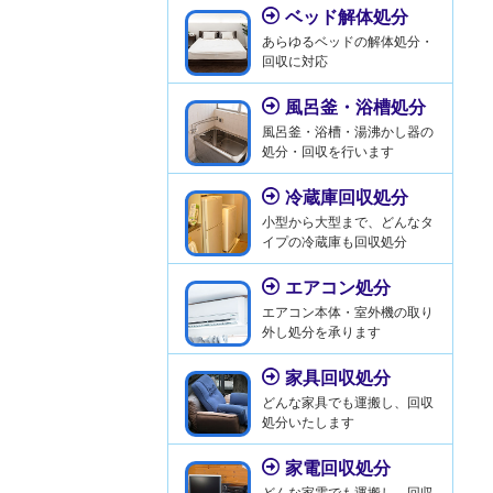
ベッド解体処分
あらゆるベッドの解体処分・
回収に対応
風呂釜・浴槽処分
風呂釜・浴槽・湯沸かし器の
処分・回収を行います
冷蔵庫回収処分
小型から大型まで、どんなタ
イプの冷蔵庫も回収処分
エアコン処分
エアコン本体・室外機の取り
外し処分を承ります
家具回収処分
どんな家具でも運搬し、回収
処分いたします
家電回収処分
どんな家電でも運搬し、回収