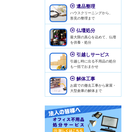
遺品整理
ハウスクリーニングから、
形見の整理まで
仏壇処分
最大限の真心を込めて、仏壇
を供養・処分
引越しサービス
引越し時に出る不用品の処分
も一括でおまかせ
解体工事
お庭での撤去工事から家屋・
大型倉庫の解体まで