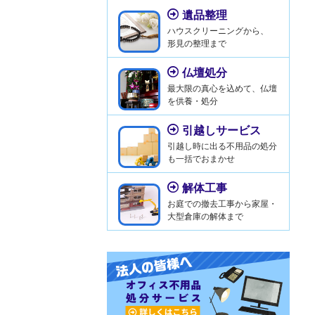
遺品整理
ハウスクリーニングから、
形見の整理まで
仏壇処分
最大限の真心を込めて、仏壇
を供養・処分
引越しサービス
引越し時に出る不用品の処分
も一括でおまかせ
解体工事
お庭での撤去工事から家屋・
大型倉庫の解体まで