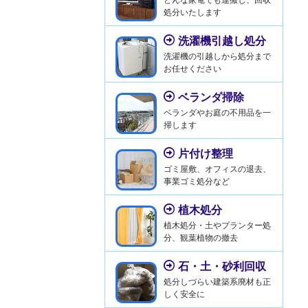
処分いたします
洗濯機引越し処分
洗濯機の引越しから処分まで
お任せください
ベランダ掃除
ベランダやお庭の不用品を一
掃します
片付け整理
ゴミ屋敷、オフィスの退去、
事業ゴミ処分など
植木処分
植木処分・土やプランター処
分、観葉植物の撤去
石・土・砂利回収
処分しづらい建築系廃材も正
しく安全に