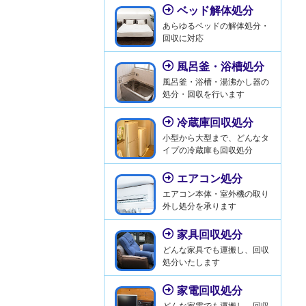
ベッド解体処分
あらゆるベッドの解体処分・
回収に対応
風呂釜・浴槽処分
風呂釜・浴槽・湯沸かし器の
処分・回収を行います
冷蔵庫回収処分
小型から大型まで、どんなタ
イプの冷蔵庫も回収処分
エアコン処分
エアコン本体・室外機の取り
外し処分を承ります
家具回収処分
どんな家具でも運搬し、回収
処分いたします
家電回収処分
どんな家電でも運搬し、回収