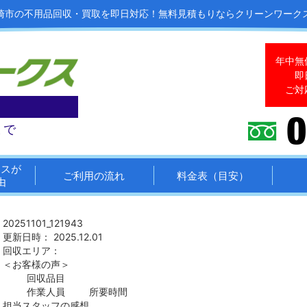
崎市の不用品回収・買取を即日対応！
無料見積もりならクリーンワーク
年中無
即
ご対
まで
クスが
ご利用の流れ
料金表（目安）
由
20251101_121943
更新日時： 2025.12.01
回収エリア：
＜お客様の声＞
回収品目
作業人員
所要時間
担当スタッフの感想