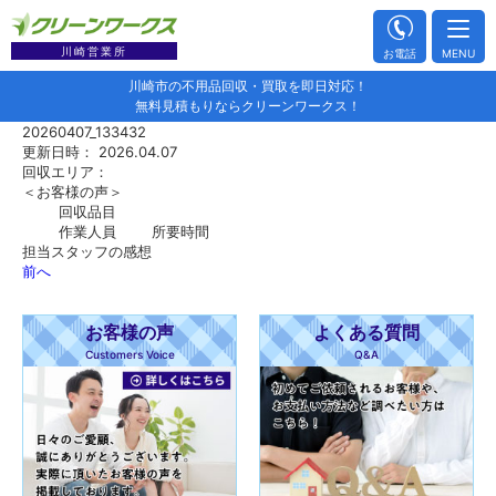
川崎営業所
お電話
MENU
川崎市の不用品回収・買取を即日対応！
無料見積もりならクリーンワークス！
20260407_133432
更新日時： 2026.04.07
回収エリア：
＜お客様の声＞
回収品目
作業人員
所要時間
担当スタッフの感想
前へ
お客様の声
よくある質問
Customers Voice
Q&A