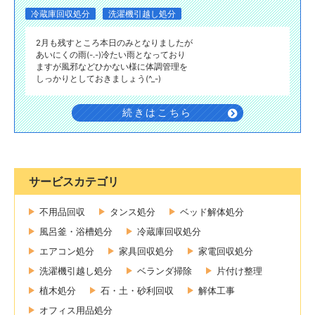
冷蔵庫回収処分
洗濯機引越し処分
2月も残すところ本日のみとなりましたが
あいにくの雨(-.-)冷たい雨となっており
ますが風邪などひかない様に体調管理を
しっかりとしておきましょう(^_-)
続きはこちら
サービスカテゴリ
不用品回収
タンス処分
ベッド解体処分
風呂釜・浴槽処分
冷蔵庫回収処分
エアコン処分
家具回収処分
家電回収処分
洗濯機引越し処分
ベランダ掃除
片付け整理
植木処分
石・土・砂利回収
解体工事
オフィス用品処分