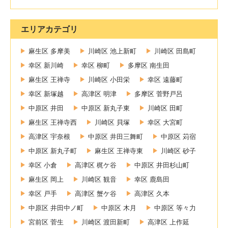
エリアカテゴリ
麻生区 多摩美
川崎区 池上新町
川崎区 田島町
幸区 新川崎
幸区 柳町
多摩区 南生田
麻生区 王禅寺
川崎区 小田栄
幸区 遠藤町
幸区 新塚越
高津区 明津
多摩区 菅野戸呂
中原区 井田
中原区 新丸子東
川崎区 田町
麻生区 王禅寺西
川崎区 貝塚
幸区 大宮町
高津区 宇奈根
中原区 井田三舞町
中原区 苅宿
中原区 新丸子町
麻生区 王禅寺東
川崎区 砂子
幸区 小倉
高津区 梶ケ谷
中原区 井田杉山町
麻生区 岡上
川崎区 観音
幸区 鹿島田
幸区 戸手
高津区 蟹ケ谷
高津区 久本
中原区 井田中ノ町
中原区 木月
中原区 等々力
宮前区 菅生
川崎区 渡田新町
高津区 上作延