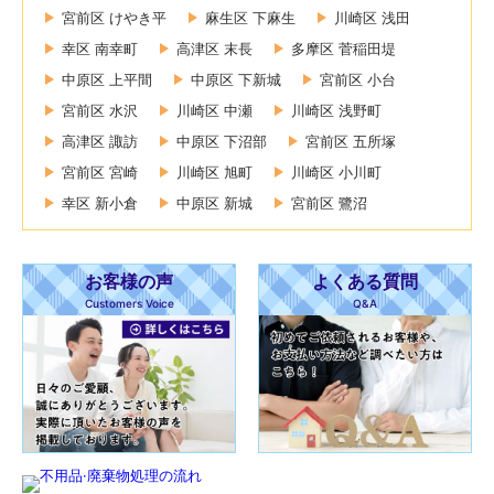
宮前区 けやき平
麻生区 下麻生
川崎区 浅田
幸区 南幸町
高津区 末長
多摩区 菅稲田堤
中原区 上平間
中原区 下新城
宮前区 小台
宮前区 水沢
川崎区 中瀬
川崎区 浅野町
高津区 諏訪
中原区 下沼部
宮前区 五所塚
宮前区 宮崎
川崎区 旭町
川崎区 小川町
幸区 新小倉
中原区 新城
宮前区 鷺沼
お客様の声
よくある質問
Customers Voice
Q&A