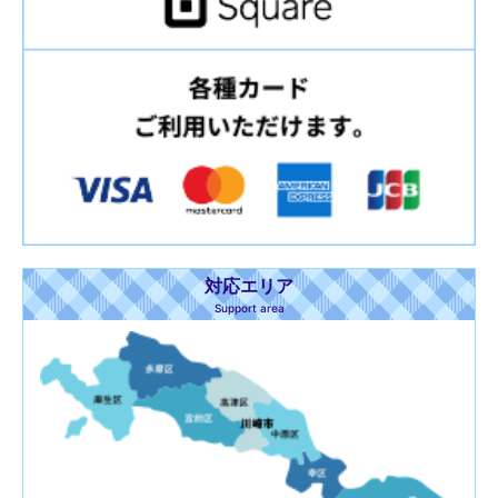
対応エリア
Support area