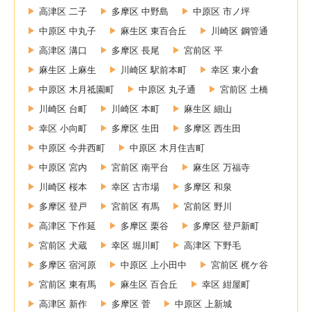
高津区 二子
多摩区 中野島
中原区 市ノ坪
中原区 中丸子
麻生区 東百合丘
川崎区 鋼管通
高津区 溝口
多摩区 長尾
宮前区 平
麻生区 上麻生
川崎区 駅前本町
幸区 東小倉
中原区 木月祗園町
中原区 丸子通
宮前区 土橋
川崎区 台町
川崎区 本町
麻生区 細山
幸区 小向町
多摩区 生田
多摩区 西生田
中原区 今井西町
中原区 木月住吉町
中原区 宮内
宮前区 南平台
麻生区 万福寺
川崎区 桜本
幸区 古市場
多摩区 和泉
多摩区 登戸
宮前区 有馬
宮前区 野川
高津区 下作延
多摩区 栗谷
多摩区 登戸新町
宮前区 犬蔵
幸区 堀川町
高津区 下野毛
多摩区 宿河原
中原区 上小田中
宮前区 梶ケ谷
宮前区 東有馬
麻生区 百合丘
幸区 紺屋町
高津区 新作
多摩区 菅
中原区 上新城