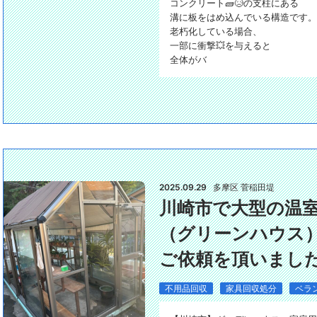
コンクリート🧱😥の支柱にある
溝に板をはめ込んでいる構造です。
老朽化している場合、
一部に衝撃💥を与えると
全体がバ
2025.09.29
多摩区 菅稲田堤
川崎市で大型の温
（グリーンハウス
ご依頼を頂いまし
不用品回収
家具回収処分
ベラ