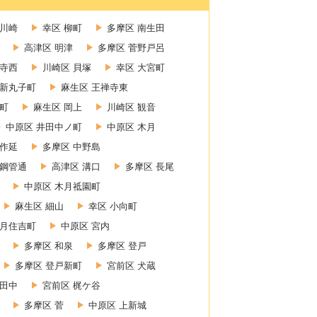
新川崎
幸区 柳町
多摩区 南生田
高津区 明津
多摩区 菅野戸呂
禅寺西
川崎区 貝塚
幸区 大宮町
 新丸子町
麻生区 王禅寺東
町
麻生区 岡上
川崎区 観音
中原区 井田中ノ町
中原区 木月
上作延
多摩区 中野島
 鋼管通
高津区 溝口
多摩区 長尾
中原区 木月祗園町
麻生区 細山
幸区 小向町
木月住吉町
中原区 宮内
多摩区 和泉
多摩区 登戸
多摩区 登戸新町
宮前区 犬蔵
小田中
宮前区 梶ケ谷
多摩区 菅
中原区 上新城