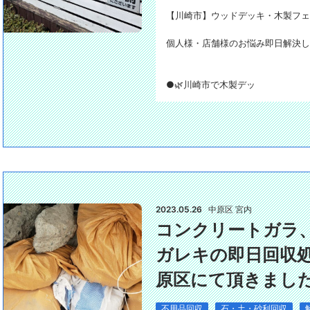
【川崎市】ウッドデッキ・木製フェ
個人様・店舗様のお悩み即日解決し
●🌿川崎市で木製デッ
2023.05.26
中原区 宮内
コンクリートガラ
ガレキの即日回収
原区にて頂きました
不用品回収
石・土・砂利回収