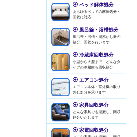
ベッド解体処分
あらゆるベッドの解体処分・
回収に対応
風呂釜・浴槽処分
風呂釜・浴槽・湯沸かし器の
処分・回収を行います
冷蔵庫回収処分
小型から大型まで、どんなタ
イプの冷蔵庫も回収処分
エアコン処分
エアコン本体・室外機の取り
外し処分を承ります
家具回収処分
どんな家具でも運搬し、回収
処分いたします
家電回収処分
どんな家電でも運搬し、回収