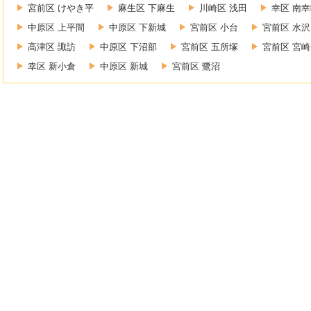
宮前区 けやき平
麻生区 下麻生
川崎区 浅田
幸区 南
中原区 上平間
中原区 下新城
宮前区 小台
宮前区 水沢
高津区 諏訪
中原区 下沼部
宮前区 五所塚
宮前区 宮崎
幸区 新小倉
中原区 新城
宮前区 鷺沼