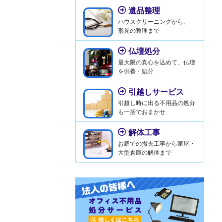
遺品整理
ハウスクリーニングから、
形見の整理まで
仏壇処分
最大限の真心を込めて、仏壇
を供養・処分
引越しサービス
引越し時に出る不用品の処分
も一括でおまかせ
解体工事
お庭での撤去工事から家屋・
大型倉庫の解体まで