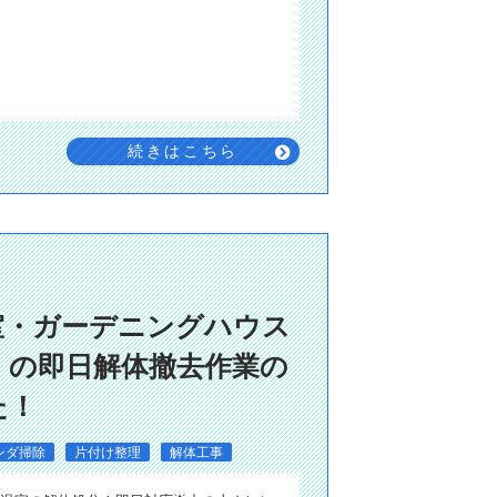
続きはこちら
室・ガーデニングハウス
）の即日解体撤去作業の
た！
ンダ掃除
片付け整理
解体工事