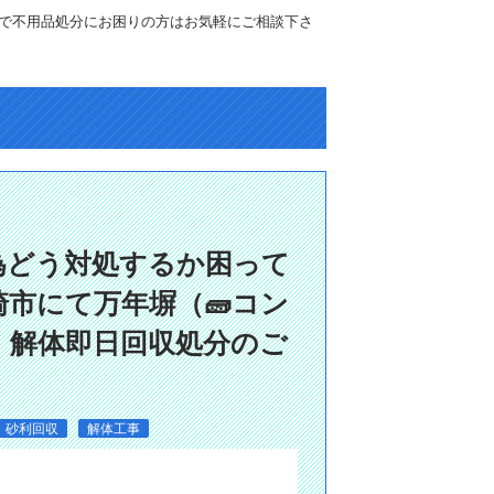
で不用品処分にお困りの方はお気軽にご相談下さ
為どう対処するか困って
崎市にて万年塀（🧱コン
）解体即日回収処分のご
・砂利回収
解体工事