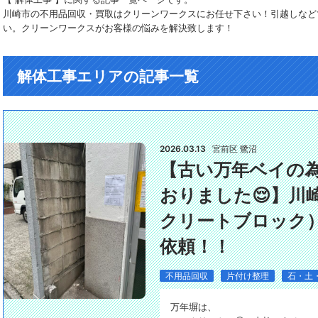
川崎市の不用品回収・買取はクリーンワークスにお任せ下さい！引越しなど
い。クリーンワークスがお客様の悩みを解決致します！
解体工事エリアの記事一覧
2026.03.13
宮前区 鷺沼
【古い万年ベイの
おりました😌】川
クリートブロック
依頼！！
不用品回収
片付け整理
石・土
万年塀は、