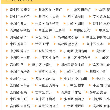
麻生区 多摩美
川崎区 池上新町
川崎区 田島町
幸区 
麻生区 王禅寺
川崎区 小田栄
幸区 遠藤町
幸区 新塚越
中原区 井田
中原区 新丸子東
川崎区 田町
麻生区 王
高津区 宇奈根
中原区 井田三舞町
中原区 苅宿
中原区
川崎区 砂子
幸区 小倉
高津区 梶ケ谷
中原区 井田杉山
幸区 鹿島田
幸区 戸手
高津区 蟹ケ谷
高津区 久本
中原区 等々力
宮前区 菅生
川崎区 渡田新町
高津区 
中原区 市ノ坪
中原区 中丸子
麻生区 東百合丘
川崎区
宮前区 平
麻生区 上麻生
川崎区 駅前本町
幸区 東小倉
中原区 丸子通
宮前区 土橋
川崎区 台町
川崎区 本町
多摩区 生田
多摩区 西生田
中原区 今井西町
中原区 
宮前区 南平台
麻生区 万福寺
川崎区 桜本
幸区 古市場
宮前区 有馬
宮前区 野川
高津区 下作延
多摩区 栗谷
幸区 堀川町
高津区 下野毛
多摩区 宿河原
中原区 上
宮前区 東有馬
麻生区 百合丘
幸区 紺屋町
高津区 新作