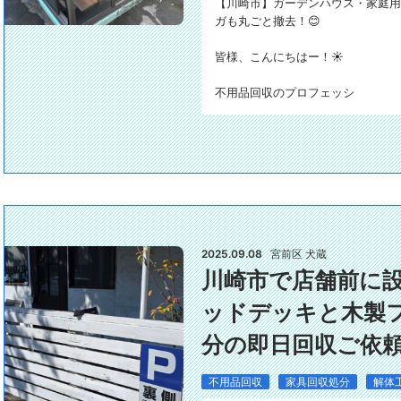
【川崎市】ガーデンハウス・家庭用
ガも丸ごと撤去！😊
皆様、こんにちはー！☀️
不用品回収のプロフェッシ
2025.09.08
宮前区 犬蔵
川崎市で店舗前に
ッドデッキと木製
分の即日回収ご依
不用品回収
家具回収処分
解体