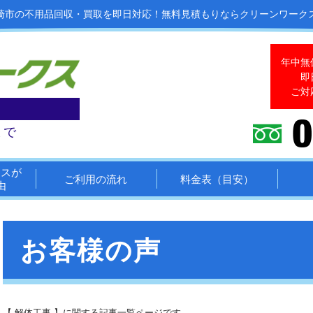
崎市の不用品回収・買取を即日対応！
無料見積もりならクリーンワーク
年中無
即
ご対
まで
クスが
ご利用の流れ
料金表（目安）
由
お客様の声
【 解体工事 】に関する記事一覧ページです。