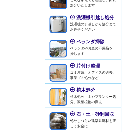
処分いたします
洗濯機引越し処分
洗濯機の引越しから処分まで
お任せください
ベランダ掃除
ベランダやお庭の不用品を一
掃します
片付け整理
ゴミ屋敷、オフィスの退去、
事業ゴミ処分など
植木処分
植木処分・土やプランター処
分、観葉植物の撤去
石・土・砂利回収
処分しづらい建築系廃材も正
しく安全に