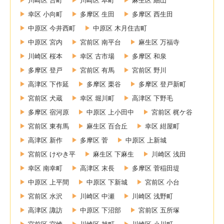
川崎区 台町
川崎区 本町
麻生区 細山
幸区 小向町
多摩区 生田
多摩区 西生田
中原区 今井西町
中原区 木月住吉町
中原区 宮内
宮前区 南平台
麻生区 万福寺
川崎区 桜本
幸区 古市場
多摩区 和泉
多摩区 登戸
宮前区 有馬
宮前区 野川
高津区 下作延
多摩区 栗谷
多摩区 登戸新町
宮前区 犬蔵
幸区 堀川町
高津区 下野毛
多摩区 宿河原
中原区 上小田中
宮前区 梶ケ谷
宮前区 東有馬
麻生区 百合丘
幸区 紺屋町
高津区 新作
多摩区 菅
中原区 上新城
宮前区 けやき平
麻生区 下麻生
川崎区 浅田
幸区 南幸町
高津区 末長
多摩区 菅稲田堤
中原区 上平間
中原区 下新城
宮前区 小台
宮前区 水沢
川崎区 中瀬
川崎区 浅野町
高津区 諏訪
中原区 下沼部
宮前区 五所塚