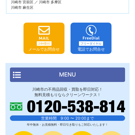
川崎市 宮前区 ／ 川崎市 多摩区
川崎市 麻生区
24H受付
フリーダイヤル
メールでお問合せ
電話でお問合せ
MENU
川崎市の不用品回収・買取を即日対応！
無料見積もりならクリーンワークス！
営業時間 9:00 〜 20:00まで
年中無休・お見積無料・即日引き取りもご対応いたします！