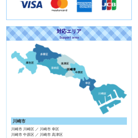
対応エリア
Support area
川崎市
川崎市 川崎区 ／ 川崎市 幸区
川崎市 中原区 ／ 川崎市 高津区