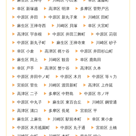
麻生区 王禅寺
川崎区 小田栄
幸区 遠藤町
幸区 新塚越
高津区 明津
多摩区 菅野戸呂
中原区 井田
中原区 新丸子東
川崎区 田町
麻生区 王禅寺西
川崎区 貝塚
幸区 大宮町
高津区 宇奈根
中原区 井田三舞町
中原区 苅宿
中原区 新丸子町
麻生区 王禅寺東
川崎区 砂子
幸区 小倉
高津区 梶ケ谷
中原区 井田杉山町
麻生区 岡上
川崎区 観音
幸区 鹿島田
幸区 戸手
高津区 蟹ケ谷
高津区 久本
中原区 井田中ノ町
中原区 木月
中原区 等々力
宮前区 菅生
川崎区 渡田新町
高津区 上作延
高津区 二子
多摩区 中野島
中原区 市ノ坪
中原区 中丸子
麻生区 東百合丘
川崎区 鋼管通
高津区 溝口
多摩区 長尾
宮前区 平
麻生区 上麻生
川崎区 駅前本町
幸区 東小倉
中原区 木月祗園町
中原区 丸子通
宮前区 土橋