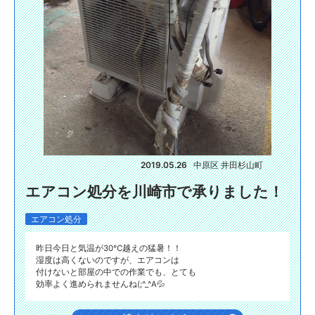
2019.05.26
中原区 井田杉山町
エアコン処分を川崎市で承りました！
エアコン処分
昨日今日と気温が30℃越えの猛暑！！
湿度は高くないのですが、エアコンは
付けないと部屋の中での作業でも、とても
効率よく進められませんね(;^_^A💦