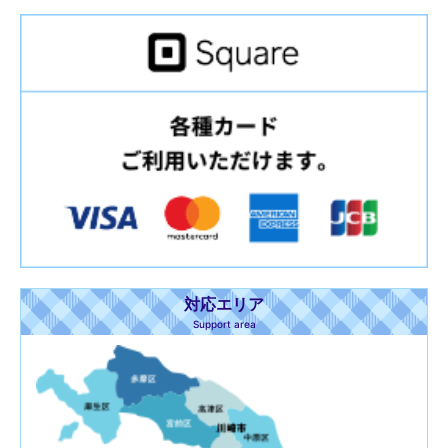
対応エリア
Support area