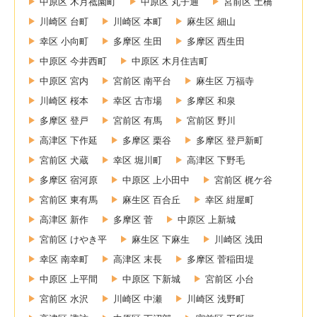
中原区 木月祗園町
中原区 丸子通
宮前区 土橋
川崎区 台町
川崎区 本町
麻生区 細山
幸区 小向町
多摩区 生田
多摩区 西生田
中原区 今井西町
中原区 木月住吉町
中原区 宮内
宮前区 南平台
麻生区 万福寺
川崎区 桜本
幸区 古市場
多摩区 和泉
多摩区 登戸
宮前区 有馬
宮前区 野川
高津区 下作延
多摩区 栗谷
多摩区 登戸新町
宮前区 犬蔵
幸区 堀川町
高津区 下野毛
多摩区 宿河原
中原区 上小田中
宮前区 梶ケ谷
宮前区 東有馬
麻生区 百合丘
幸区 紺屋町
高津区 新作
多摩区 菅
中原区 上新城
宮前区 けやき平
麻生区 下麻生
川崎区 浅田
幸区 南幸町
高津区 末長
多摩区 菅稲田堤
中原区 上平間
中原区 下新城
宮前区 小台
宮前区 水沢
川崎区 中瀬
川崎区 浅野町