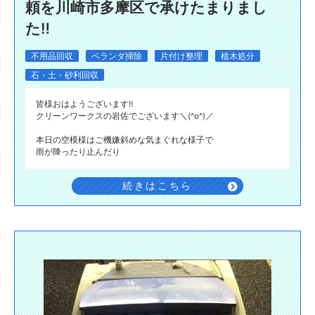
頼を川崎市多摩区で承けたまりまし
た‼️
不用品回収
ベランダ掃除
片付け整理
植木処分
石・土・砂利回収
皆様おはようございます‼️
クリーンワークスの岩佐でございます＼(^o^)／
本日の空模様はご機嫌斜めな気まぐれな様子で
雨が降ったり止んだり
続きはこちら