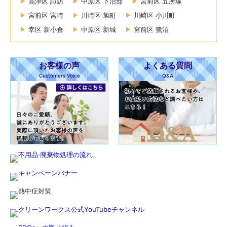
高津区 諏訪
中原区 下沼部
宮前区 五所塚
宮前区 宮崎
川崎区 旭町
川崎区 小川町
幸区 新小倉
中原区 新城
宮前区 鷺沼
お客様の声
よくある質問
Customers Voice
Q&A