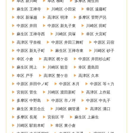
幸区 新川崎
幸区 柳町
多摩区 南生田
麻生区 王禅寺
川崎区 小田栄
幸区 遠藤町
幸区 新塚越
高津区 明津
多摩区 菅野戸呂
中原区 井田
中原区 新丸子東
川崎区 田町
麻生区 王禅寺西
川崎区 貝塚
幸区 大宮町
高津区 宇奈根
中原区 井田三舞町
中原区 苅宿
中原区 新丸子町
麻生区 王禅寺東
川崎区 砂子
幸区 小倉
高津区 梶ケ谷
中原区 井田杉山町
麻生区 岡上
川崎区 観音
幸区 鹿島田
幸区 戸手
高津区 蟹ケ谷
高津区 久本
中原区 井田中ノ町
中原区 木月
中原区 等々力
宮前区 菅生
川崎区 渡田新町
高津区 上作延
多摩区 中野島
中原区 市ノ坪
中原区 中丸子
麻生区 東百合丘
川崎区 鋼管通
高津区 溝口
多摩区 長尾
宮前区 平
麻生区 上麻生
川崎区 駅前本町
幸区 東小倉