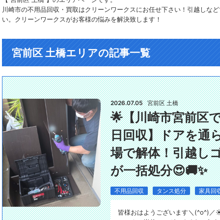
川崎市の不用品回収・買取はクリーンワークスにお任せ下さい！引越しなど
い。クリーンワークスがお客様の悩みを解決致します！
宮前区 土橋エリアの記事一覧
2026.07.05
宮前区 土橋
🌟【川崎市宮前区
日回収】ドアを通
場で解体！引越し
が一括処分😍🚚✨
不用品回収
タンス処分
家具回
皆様おはようございます＼(^o^)