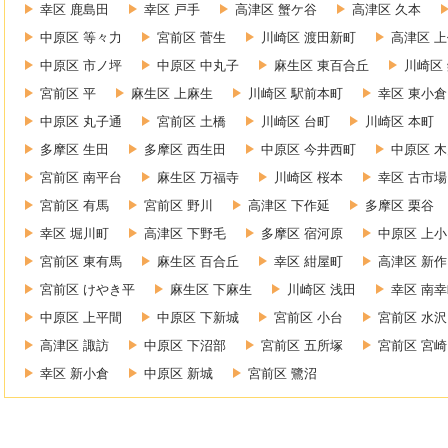
幸区 鹿島田
幸区 戸手
高津区 蟹ケ谷
高津区 久本
中原区 等々力
宮前区 菅生
川崎区 渡田新町
高津区 
中原区 市ノ坪
中原区 中丸子
麻生区 東百合丘
川崎区
宮前区 平
麻生区 上麻生
川崎区 駅前本町
幸区 東小倉
中原区 丸子通
宮前区 土橋
川崎区 台町
川崎区 本町
多摩区 生田
多摩区 西生田
中原区 今井西町
中原区 
宮前区 南平台
麻生区 万福寺
川崎区 桜本
幸区 古市場
宮前区 有馬
宮前区 野川
高津区 下作延
多摩区 栗谷
幸区 堀川町
高津区 下野毛
多摩区 宿河原
中原区 上
宮前区 東有馬
麻生区 百合丘
幸区 紺屋町
高津区 新作
宮前区 けやき平
麻生区 下麻生
川崎区 浅田
幸区 南
中原区 上平間
中原区 下新城
宮前区 小台
宮前区 水沢
高津区 諏訪
中原区 下沼部
宮前区 五所塚
宮前区 宮崎
幸区 新小倉
中原区 新城
宮前区 鷺沼