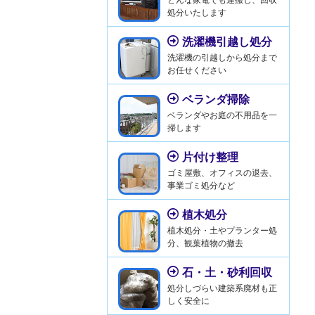
処分いたします
洗濯機引越し処分
洗濯機の引越しから処分まで
お任せください
ベランダ掃除
ベランダやお庭の不用品を一
掃します
片付け整理
ゴミ屋敷、オフィスの退去、
事業ゴミ処分など
植木処分
植木処分・土やプランター処
分、観葉植物の撤去
石・土・砂利回収
処分しづらい建築系廃材も正
しく安全に