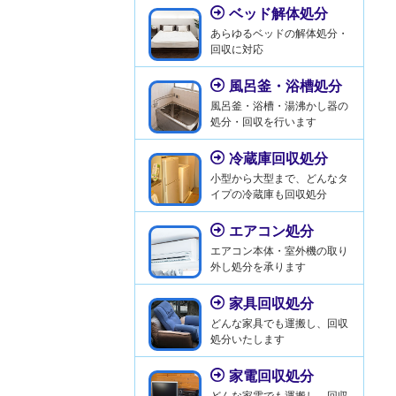
ベッド解体処分
あらゆるベッドの解体処分・
回収に対応
風呂釜・浴槽処分
風呂釜・浴槽・湯沸かし器の
処分・回収を行います
冷蔵庫回収処分
小型から大型まで、どんなタ
イプの冷蔵庫も回収処分
エアコン処分
エアコン本体・室外機の取り
外し処分を承ります
家具回収処分
どんな家具でも運搬し、回収
処分いたします
家電回収処分
どんな家電でも運搬し、回収