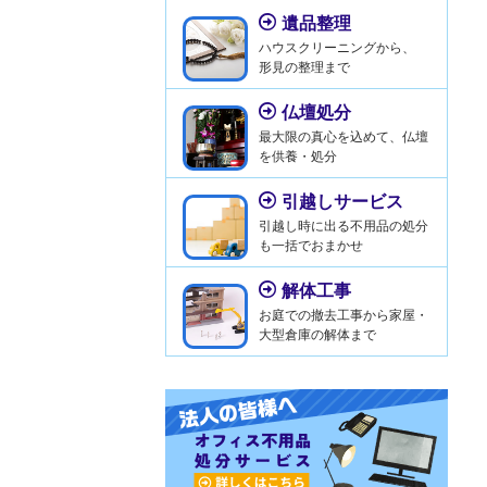
遺品整理
ハウスクリーニングから、
形見の整理まで
仏壇処分
最大限の真心を込めて、仏壇
を供養・処分
引越しサービス
引越し時に出る不用品の処分
も一括でおまかせ
解体工事
お庭での撤去工事から家屋・
大型倉庫の解体まで