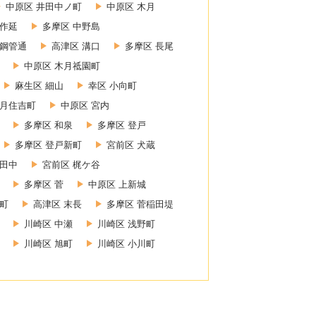
中原区 井田中ノ町
中原区 木月
上作延
多摩区 中野島
 鋼管通
高津区 溝口
多摩区 長尾
中原区 木月祗園町
麻生区 細山
幸区 小向町
木月住吉町
中原区 宮内
多摩区 和泉
多摩区 登戸
多摩区 登戸新町
宮前区 犬蔵
小田中
宮前区 梶ケ谷
多摩区 菅
中原区 上新城
幸町
高津区 末長
多摩区 菅稲田堤
川崎区 中瀬
川崎区 浅野町
川崎区 旭町
川崎区 小川町