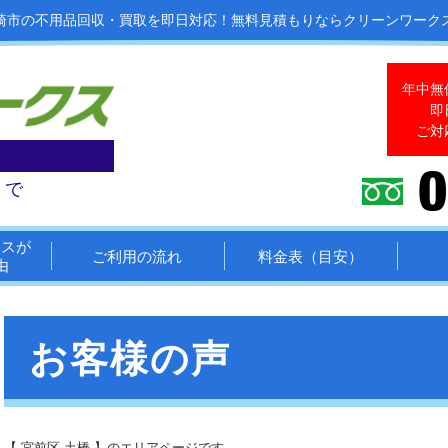
崎市の不用品回収・買取を即日対応！
無料見積もりならクリーンワーク
年中無
即
ご対
まで
クスが
ご利用の流れ
料金表（目安）
由
お客様の声
【 宮前区 土橋 】のエリアページです。