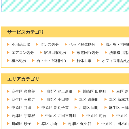
サービスカテゴリ
不用品回収
タンス処分
ベッド解体処分
風呂釜・浴槽
エアコン処分
家具回収処分
家電回収処分
洗濯機引越
植木処分
石・土・砂利回収
解体工事
オフィス用品処
エリアカテゴリ
麻生区 多摩美
川崎区 池上新町
川崎区 田島町
幸区 
麻生区 王禅寺
川崎区 小田栄
幸区 遠藤町
幸区 新塚越
中原区 井田
中原区 新丸子東
川崎区 田町
麻生区 王
高津区 宇奈根
中原区 井田三舞町
中原区 苅宿
中原区
川崎区 砂子
幸区 小倉
高津区 梶ケ谷
中原区 井田杉山