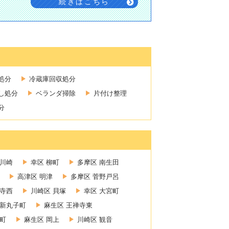
続きはこちら
処分
冷蔵庫回収処分
し処分
ベランダ掃除
片付け整理
分
新川崎
幸区 柳町
多摩区 南生田
高津区 明津
多摩区 菅野戸呂
禅寺西
川崎区 貝塚
幸区 大宮町
 新丸子町
麻生区 王禅寺東
町
麻生区 岡上
川崎区 観音