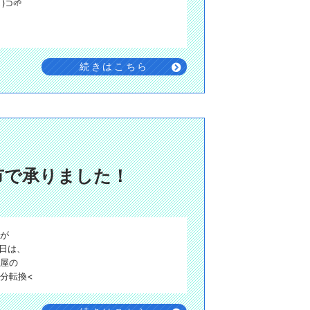
)⁠⊃🌱
続きはこちら
市で承りました！
が
な日は、
屋の
分転換<