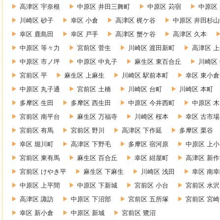
高津区 宇奈根
中原区 井田三舞町
中原区 苅宿
中原区
川崎区 砂子
幸区 小倉
高津区 梶ケ谷
中原区 井田杉山
幸区 鹿島田
幸区 戸手
高津区 蟹ケ谷
高津区 久本
中原区 等々力
宮前区 菅生
川崎区 渡田新町
高津区 
中原区 市ノ坪
中原区 中丸子
麻生区 東百合丘
川崎区
宮前区 平
麻生区 上麻生
川崎区 駅前本町
幸区 東小倉
中原区 丸子通
宮前区 土橋
川崎区 台町
川崎区 本町
多摩区 生田
多摩区 西生田
中原区 今井西町
中原区 
宮前区 南平台
麻生区 万福寺
川崎区 桜本
幸区 古市場
宮前区 有馬
宮前区 野川
高津区 下作延
多摩区 栗谷
幸区 堀川町
高津区 下野毛
多摩区 宿河原
中原区 上
宮前区 東有馬
麻生区 百合丘
幸区 紺屋町
高津区 新作
宮前区 けやき平
麻生区 下麻生
川崎区 浅田
幸区 南
中原区 上平間
中原区 下新城
宮前区 小台
宮前区 水沢
高津区 諏訪
中原区 下沼部
宮前区 五所塚
宮前区 宮崎
幸区 新小倉
中原区 新城
宮前区 鷺沼