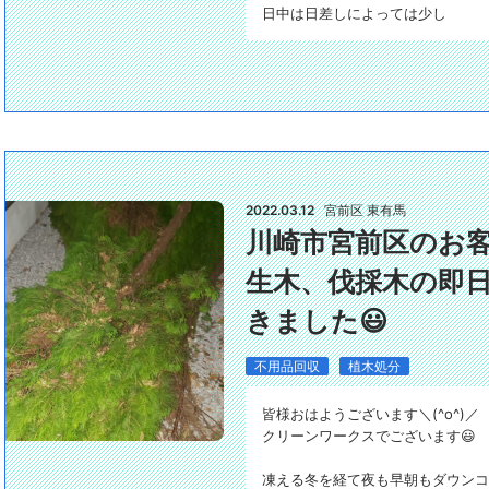
日中は日差しによっては少し
2022.03.12
宮前区 東有馬
川崎市宮前区のお
生木、伐採木の即
きました😃
不用品回収
植木処分
皆様おはようございます＼(^o^)／
クリーンワークスでございます
凍える冬を経て夜も早朝もダウンコ