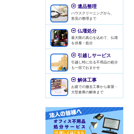
遺品整理
ハウスクリーニングから、
形見の整理まで
仏壇処分
最大限の真心を込めて、仏壇
を供養・処分
引越しサービス
引越し時に出る不用品の処分
も一括でおまかせ
解体工事
お庭での撤去工事から家屋・
大型倉庫の解体まで