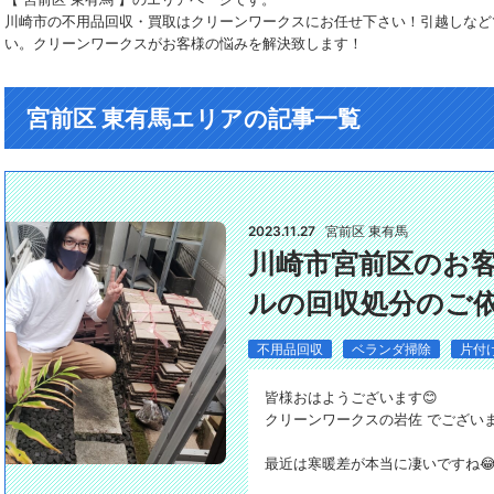
川崎市の不用品回収・買取はクリーンワークスにお任せ下さい！引越しなど
い。クリーンワークスがお客様の悩みを解決致します！
宮前区 東有馬エリアの記事一覧
2023.11.27
宮前区 東有馬
川崎市宮前区のお
ルの回収処分のご
不用品回収
ベランダ掃除
片付
皆様おはようございます😊
クリーンワークスの岩佐 でござい
最近は寒暖差が本当に凄いですね