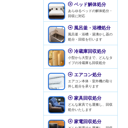
ベッド解体処分
あらゆるベッドの解体処分・
回収に対応
風呂釜・浴槽処分
風呂釜・浴槽・湯沸かし器の
処分・回収を行います
冷蔵庫回収処分
小型から大型まで、どんなタ
イプの冷蔵庫も回収処分
エアコン処分
エアコン本体・室外機の取り
外し処分を承ります
家具回収処分
どんな家具でも運搬し、回収
処分いたします
家電回収処分
どんな家電でも運搬し、回収