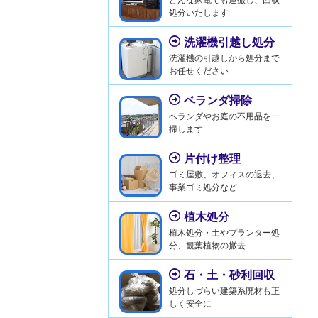
処分いたします
洗濯機引越し処分
洗濯機の引越しから処分まで
お任せください
ベランダ掃除
ベランダやお庭の不用品を一
掃します
片付け整理
ゴミ屋敷、オフィスの退去、
事業ゴミ処分など
植木処分
植木処分・土やプランター処
分、観葉植物の撤去
石・土・砂利回収
処分しづらい建築系廃材も正
しく安全に