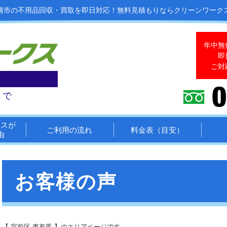
崎市の不用品回収・買取を即日対応！
無料見積もりならクリーンワーク
年中無
即
ご対
まで
クスが
ご利用の流れ
料金表（目安）
由
お客様の声
【 宮前区 東有馬 】のエリアページです。