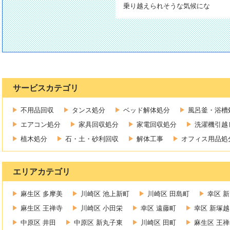
乗り越えられそうな気候にな
サービスカテゴリ
不用品回収
タンス処分
ベッド解体処分
風呂釜・浴槽
エアコン処分
家具回収処分
家電回収処分
洗濯機引越
植木処分
石・土・砂利回収
解体工事
オフィス用品処
エリアカテゴリ
麻生区 多摩美
川崎区 池上新町
川崎区 田島町
幸区 
麻生区 王禅寺
川崎区 小田栄
幸区 遠藤町
幸区 新塚越
中原区 井田
中原区 新丸子東
川崎区 田町
麻生区 王