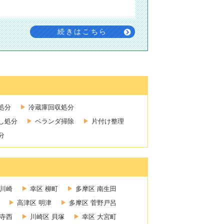
続きはこちら
処分
冷蔵庫回収処分
し処分
ベランダ掃除
片付け整理
分
新川崎
幸区 柳町
多摩区 南生田
高津区 明津
多摩区 菅野戸呂
禅寺西
川崎区 貝塚
幸区 大宮町