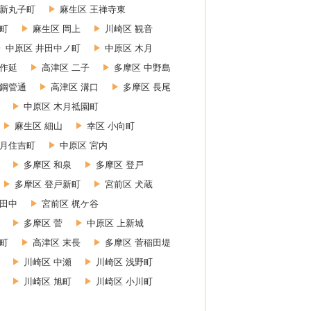
 新丸子町
麻生区 王禅寺東
町
麻生区 岡上
川崎区 観音
中原区 井田中ノ町
中原区 木月
上作延
高津区 二子
多摩区 中野島
 鋼管通
高津区 溝口
多摩区 長尾
中原区 木月祗園町
麻生区 細山
幸区 小向町
木月住吉町
中原区 宮内
多摩区 和泉
多摩区 登戸
多摩区 登戸新町
宮前区 犬蔵
小田中
宮前区 梶ケ谷
多摩区 菅
中原区 上新城
幸町
高津区 末長
多摩区 菅稲田堤
川崎区 中瀬
川崎区 浅野町
川崎区 旭町
川崎区 小川町