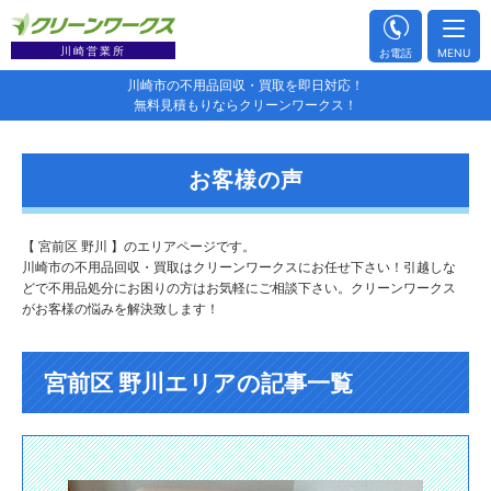
川崎営業所
お電話
MENU
川崎市の不用品回収・買取を即日対応！
無料見積もりならクリーンワークス！
お客様の声
【 宮前区 野川 】のエリアページです。
川崎市の不用品回収・買取はクリーンワークスにお任せ下さい！引越しな
どで不用品処分にお困りの方はお気軽にご相談下さい。クリーンワークス
がお客様の悩みを解決致します！
宮前区 野川エリアの記事一覧