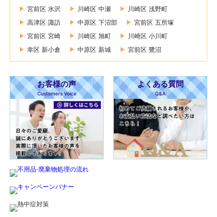
宮前区 水沢
川崎区 中瀬
川崎区 浅野町
高津区 諏訪
中原区 下沼部
宮前区 五所塚
宮前区 宮崎
川崎区 旭町
川崎区 小川町
幸区 新小倉
中原区 新城
宮前区 鷺沼
お客様の声
よくある質問
Customers Voice
Q&A