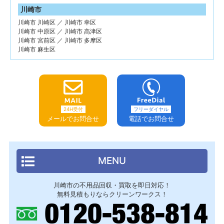
川崎市
川崎市 川崎区 ／ 川崎市 幸区
川崎市 中原区 ／ 川崎市 高津区
川崎市 宮前区 ／ 川崎市 多摩区
川崎市 麻生区
24H受付
フリーダイヤル
メールでお問合せ
電話でお問合せ
MENU
川崎市の不用品回収・買取を即日対応！
無料見積もりならクリーンワークス！