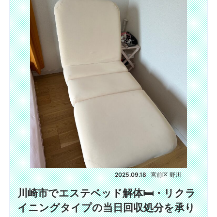
2025.09.18
宮前区 野川
川崎市でエステベッド解体🛏️・リクラ
イニングタイプの当日回収処分を承り