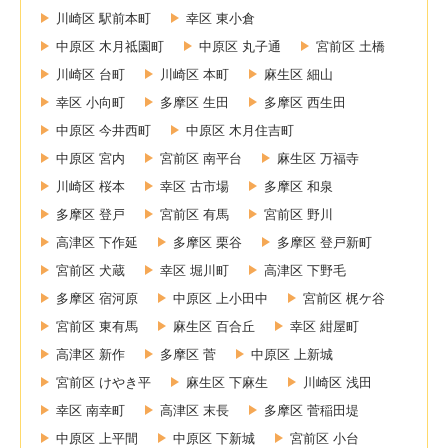
川崎区 駅前本町
幸区 東小倉
中原区 木月祗園町
中原区 丸子通
宮前区 土橋
川崎区 台町
川崎区 本町
麻生区 細山
幸区 小向町
多摩区 生田
多摩区 西生田
中原区 今井西町
中原区 木月住吉町
中原区 宮内
宮前区 南平台
麻生区 万福寺
川崎区 桜本
幸区 古市場
多摩区 和泉
多摩区 登戸
宮前区 有馬
宮前区 野川
高津区 下作延
多摩区 栗谷
多摩区 登戸新町
宮前区 犬蔵
幸区 堀川町
高津区 下野毛
多摩区 宿河原
中原区 上小田中
宮前区 梶ケ谷
宮前区 東有馬
麻生区 百合丘
幸区 紺屋町
高津区 新作
多摩区 菅
中原区 上新城
宮前区 けやき平
麻生区 下麻生
川崎区 浅田
幸区 南幸町
高津区 末長
多摩区 菅稲田堤
中原区 上平間
中原区 下新城
宮前区 小台