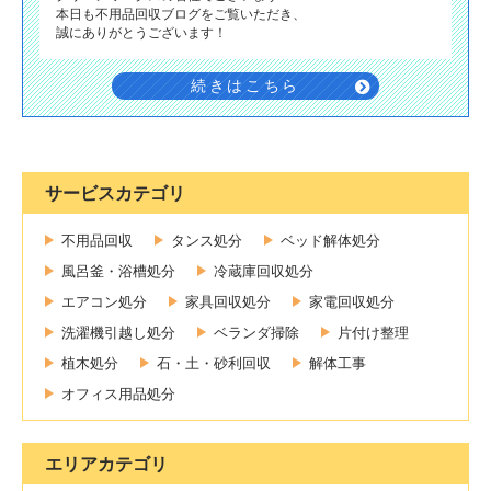
本日も不用品回収ブログをご覧いただき、
誠にありがとうございます！
続きはこちら
サービスカテゴリ
不用品回収
タンス処分
ベッド解体処分
風呂釜・浴槽処分
冷蔵庫回収処分
エアコン処分
家具回収処分
家電回収処分
洗濯機引越し処分
ベランダ掃除
片付け整理
植木処分
石・土・砂利回収
解体工事
オフィス用品処分
エリアカテゴリ