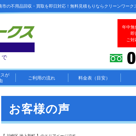
崎市の不用品回収・買取を即日対応！
無料見積もりならクリーンワーク
年中無
即
ご対
まで
クスが
ご利用の流れ
料金表（目安）
由
お客様の声
【 川崎区 池上新町 】のエリアページです。