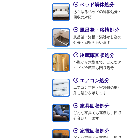
ベッド解体処分
あらゆるベッドの解体処分・
回収に対応
風呂釜・浴槽処分
風呂釜・浴槽・湯沸かし器の
処分・回収を行います
冷蔵庫回収処分
小型から大型まで、どんなタ
イプの冷蔵庫も回収処分
エアコン処分
エアコン本体・室外機の取り
外し処分を承ります
家具回収処分
どんな家具でも運搬し、回収
処分いたします
家電回収処分
どんな家電でも運搬し、回収