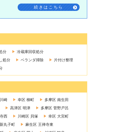
続きはこちら
処分
冷蔵庫回収処分
し処分
ベランダ掃除
片付け整理
分
新川崎
幸区 柳町
多摩区 南生田
高津区 明津
多摩区 菅野戸呂
禅寺西
川崎区 貝塚
幸区 大宮町
 新丸子町
麻生区 王禅寺東