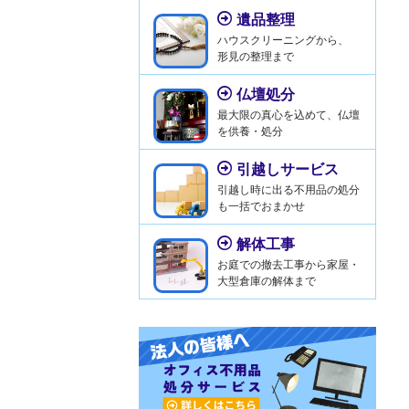
遺品整理
ハウスクリーニングから、
形見の整理まで
仏壇処分
最大限の真心を込めて、仏壇
を供養・処分
引越しサービス
引越し時に出る不用品の処分
も一括でおまかせ
解体工事
お庭での撤去工事から家屋・
大型倉庫の解体まで