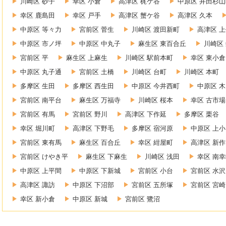
川崎区 砂子
幸区 小倉
高津区 梶ケ谷
中原区 井田杉山
幸区 鹿島田
幸区 戸手
高津区 蟹ケ谷
高津区 久本
中原区 等々力
宮前区 菅生
川崎区 渡田新町
高津区 
中原区 市ノ坪
中原区 中丸子
麻生区 東百合丘
川崎区
宮前区 平
麻生区 上麻生
川崎区 駅前本町
幸区 東小倉
中原区 丸子通
宮前区 土橋
川崎区 台町
川崎区 本町
多摩区 生田
多摩区 西生田
中原区 今井西町
中原区 
宮前区 南平台
麻生区 万福寺
川崎区 桜本
幸区 古市場
宮前区 有馬
宮前区 野川
高津区 下作延
多摩区 栗谷
幸区 堀川町
高津区 下野毛
多摩区 宿河原
中原区 上
宮前区 東有馬
麻生区 百合丘
幸区 紺屋町
高津区 新作
宮前区 けやき平
麻生区 下麻生
川崎区 浅田
幸区 南
中原区 上平間
中原区 下新城
宮前区 小台
宮前区 水沢
高津区 諏訪
中原区 下沼部
宮前区 五所塚
宮前区 宮崎
幸区 新小倉
中原区 新城
宮前区 鷺沼