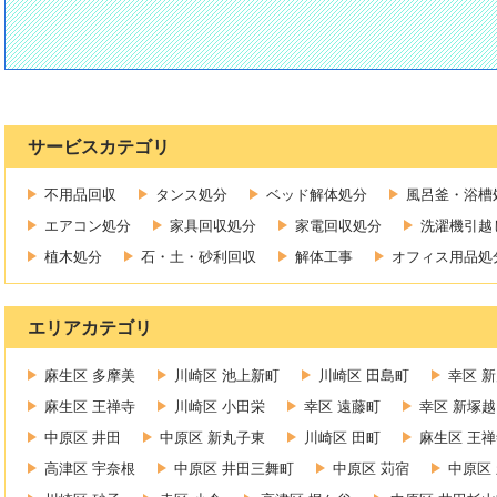
サービスカテゴリ
不用品回収
タンス処分
ベッド解体処分
風呂釜・浴槽
エアコン処分
家具回収処分
家電回収処分
洗濯機引越
植木処分
石・土・砂利回収
解体工事
オフィス用品処
エリアカテゴリ
麻生区 多摩美
川崎区 池上新町
川崎区 田島町
幸区 
麻生区 王禅寺
川崎区 小田栄
幸区 遠藤町
幸区 新塚越
中原区 井田
中原区 新丸子東
川崎区 田町
麻生区 王
高津区 宇奈根
中原区 井田三舞町
中原区 苅宿
中原区