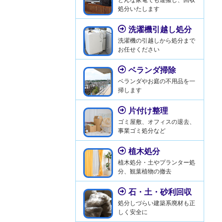
処分いたします
洗濯機引越し処分
洗濯機の引越しから処分まで
お任せください
ベランダ掃除
ベランダやお庭の不用品を一
掃します
片付け整理
ゴミ屋敷、オフィスの退去、
事業ゴミ処分など
植木処分
植木処分・土やプランター処
分、観葉植物の撤去
石・土・砂利回収
処分しづらい建築系廃材も正
しく安全に