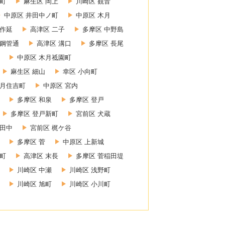
町
麻生区 岡上
川崎区 観音
中原区 井田中ノ町
中原区 木月
上作延
高津区 二子
多摩区 中野島
 鋼管通
高津区 溝口
多摩区 長尾
中原区 木月祗園町
麻生区 細山
幸区 小向町
木月住吉町
中原区 宮内
多摩区 和泉
多摩区 登戸
多摩区 登戸新町
宮前区 犬蔵
小田中
宮前区 梶ケ谷
多摩区 菅
中原区 上新城
幸町
高津区 末長
多摩区 菅稲田堤
川崎区 中瀬
川崎区 浅野町
川崎区 旭町
川崎区 小川町