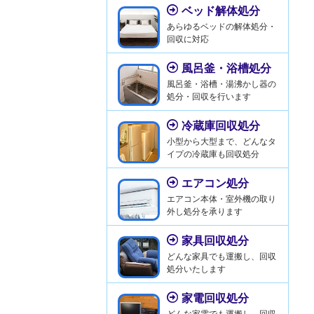
ベッド解体処分
あらゆるベッドの解体処分・
回収に対応
風呂釜・浴槽処分
風呂釜・浴槽・湯沸かし器の
処分・回収を行います
冷蔵庫回収処分
小型から大型まで、どんなタ
イプの冷蔵庫も回収処分
エアコン処分
エアコン本体・室外機の取り
外し処分を承ります
家具回収処分
どんな家具でも運搬し、回収
処分いたします
家電回収処分
どんな家電でも運搬し、回収