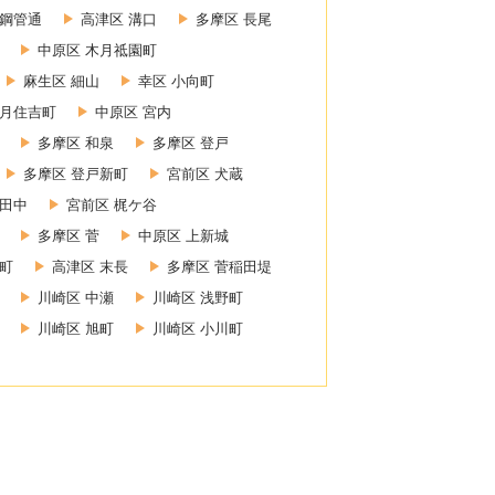
 鋼管通
高津区 溝口
多摩区 長尾
中原区 木月祗園町
麻生区 細山
幸区 小向町
木月住吉町
中原区 宮内
多摩区 和泉
多摩区 登戸
多摩区 登戸新町
宮前区 犬蔵
小田中
宮前区 梶ケ谷
多摩区 菅
中原区 上新城
幸町
高津区 末長
多摩区 菅稲田堤
川崎区 中瀬
川崎区 浅野町
川崎区 旭町
川崎区 小川町