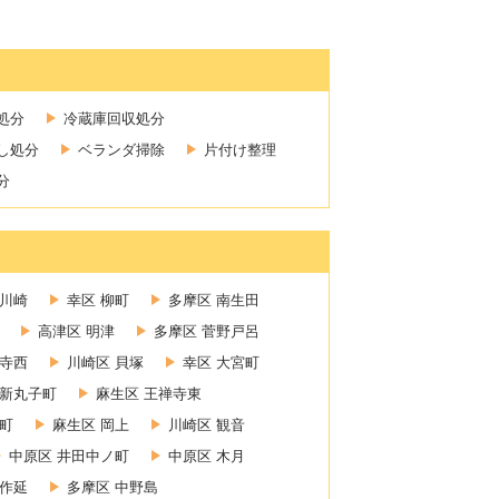
処分
冷蔵庫回収処分
し処分
ベランダ掃除
片付け整理
分
新川崎
幸区 柳町
多摩区 南生田
高津区 明津
多摩区 菅野戸呂
禅寺西
川崎区 貝塚
幸区 大宮町
 新丸子町
麻生区 王禅寺東
町
麻生区 岡上
川崎区 観音
中原区 井田中ノ町
中原区 木月
上作延
多摩区 中野島