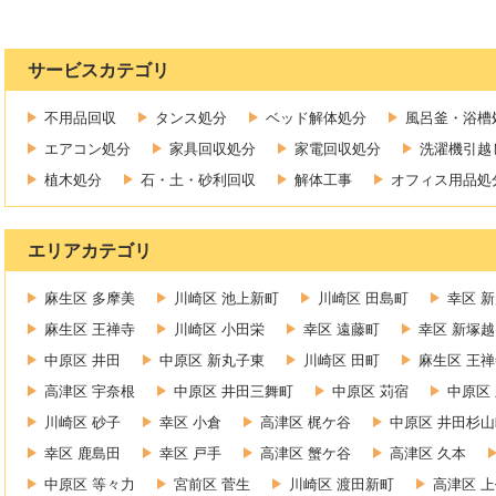
サービスカテゴリ
不用品回収
タンス処分
ベッド解体処分
風呂釜・浴槽
エアコン処分
家具回収処分
家電回収処分
洗濯機引越
植木処分
石・土・砂利回収
解体工事
オフィス用品処
エリアカテゴリ
麻生区 多摩美
川崎区 池上新町
川崎区 田島町
幸区 
麻生区 王禅寺
川崎区 小田栄
幸区 遠藤町
幸区 新塚越
中原区 井田
中原区 新丸子東
川崎区 田町
麻生区 王
高津区 宇奈根
中原区 井田三舞町
中原区 苅宿
中原区
川崎区 砂子
幸区 小倉
高津区 梶ケ谷
中原区 井田杉山
幸区 鹿島田
幸区 戸手
高津区 蟹ケ谷
高津区 久本
中原区 等々力
宮前区 菅生
川崎区 渡田新町
高津区 