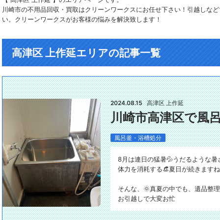
川崎市の不用品回収・買取はクリーンワークスにお任せ下さい！引越しなど
い。クリーンワークスがお客様の悩みを解決致します！
高津区 上作延エリアの記事一覧
2024.08.15
高津区 上作延
川崎市高津区で風
風呂釜・浴槽処分
8月は連日の猛暑💦うだるような暑
体力を消耗する👒夏日が続きますね～(;
そんな、🌞真夏の中でも、遺品整
お引越しで大変お忙