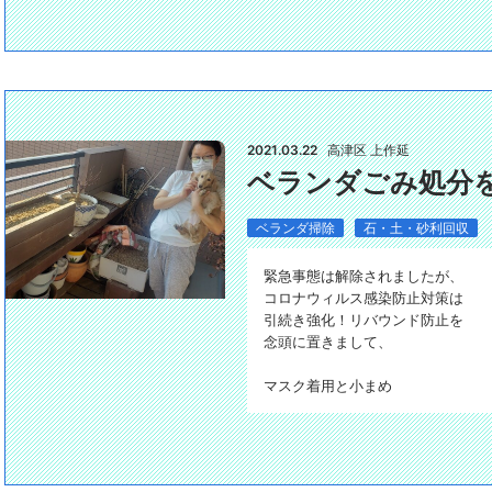
2021.03.22
高津区 上作延
ベランダごみ処分
ベランダ掃除
石・土・砂利回収
緊急事態は解除されましたが、
コロナウィルス感染防止対策は
引続き強化！リバウンド防止を
念頭に置きまして、
マスク着用と小まめ