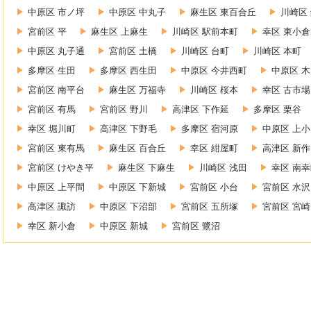
中原区 市ノ坪
中原区 中丸子
麻生区 東百合丘
川崎区
宮前区 平
麻生区 上麻生
川崎区 駅前本町
幸区 東小倉
中原区 丸子通
宮前区 土橋
川崎区 台町
川崎区 本町
多摩区 生田
多摩区 西生田
中原区 今井西町
中原区 
宮前区 南平台
麻生区 万福寺
川崎区 桜本
幸区 古市場
宮前区 有馬
宮前区 野川
高津区 下作延
多摩区 栗谷
幸区 堀川町
高津区 下野毛
多摩区 宿河原
中原区 上
宮前区 東有馬
麻生区 百合丘
幸区 紺屋町
高津区 新作
宮前区 けやき平
麻生区 下麻生
川崎区 浅田
幸区 南
中原区 上平間
中原区 下新城
宮前区 小台
宮前区 水沢
高津区 諏訪
中原区 下沼部
宮前区 五所塚
宮前区 宮崎
幸区 新小倉
中原区 新城
宮前区 鷺沼