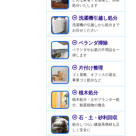
処分いたします
洗濯機引越し処分
洗濯機の引越しから処分まで
お任せください
ベランダ掃除
ベランダやお庭の不用品を一
掃します
片付け整理
ゴミ屋敷、オフィスの退去、
事業ゴミ処分など
植木処分
植木処分・土やプランター処
分、観葉植物の撤去
石・土・砂利回収
処分しづらい建築系廃材も正
しく安全に