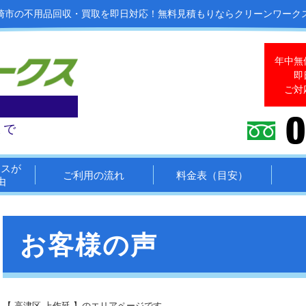
崎市の不用品回収・買取を即日対応！
無料見積もりならクリーンワーク
年中無
即
ご対
まで
クスが
ご利用の流れ
料金表（目安）
由
お客様の声
【 高津区 上作延 】のエリアページです。