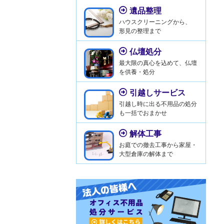
遺品整理
ハウスクリーニングから、
形見の整理まで
仏壇処分
最大限の真心を込めて、仏壇
を供養・処分
引越しサービス
引越し時に出る不用品の処分
も一括でおまかせ
解体工事
お庭での撤去工事から家屋・
大型倉庫の解体まで