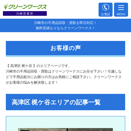
川崎営業所
お電話
MENU
川崎市の不用品回収・買取を即日対応！
無料見積もりならクリーンワークス！
お客様の声
【 高津区 梶ケ谷 】のエリアページです。
川崎市の不用品回収・買取はクリーンワークスにお任せ下さい！引越しな
どで不用品処分にお困りの方はお気軽にご相談下さい。クリーンワークス
がお客様の悩みを解決致します！
高津区 梶ケ谷エリアの記事一覧