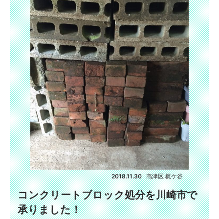
2018.11.30
高津区 梶ケ谷
コンクリートブロック処分を川崎市で
承りました！