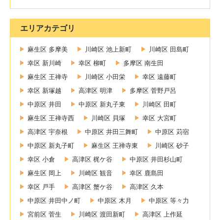
エリアカテゴリ
麻生区 多摩美
川崎区 池上新町
川崎区 田島町
幸区 新川崎
幸区 柳町
多摩区 南生田
麻生区 王禅寺
川崎区 小田栄
幸区 遠藤町
幸区 新塚越
高津区 明津
多摩区 菅野戸呂
中原区 井田
中原区 新丸子東
川崎区 田町
麻生区 王禅寺西
川崎区 貝塚
幸区 大宮町
高津区 宇奈根
中原区 井田三舞町
中原区 苅宿
中原区 新丸子町
麻生区 王禅寺東
川崎区 砂子
幸区 小倉
高津区 梶ケ谷
中原区 井田杉山町
麻生区 岡上
川崎区 観音
幸区 鹿島田
幸区 戸手
高津区 蟹ケ谷
高津区 久本
中原区 井田中ノ町
中原区 木月
中原区 等々力
宮前区 菅生
川崎区 渡田新町
高津区 上作延