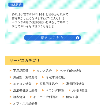
植木処分
節気は小雪ですが昨日今日と穏やかな気候で
体を動かしたくなりますね(^^♪こんな日は
ベランダの緑の世話や庭いじりをして年末に
向けてキレイな環境づくりをしま
続きはこちら
サービスカテゴリ
不用品回収
タンス処分
ベッド解体処分
風呂釜・浴槽処分
冷蔵庫回収処分
エアコン処分
家具回収処分
家電回収処分
洗濯機引越し処分
ベランダ掃除
片付け整理
植木処分
石・土・砂利回収
解体工事
オフィス用品処分