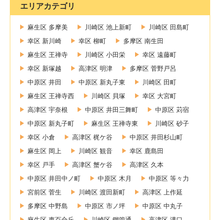
エリアカテゴリ
麻生区 多摩美
川崎区 池上新町
川崎区 田島町
幸区 新川崎
幸区 柳町
多摩区 南生田
麻生区 王禅寺
川崎区 小田栄
幸区 遠藤町
幸区 新塚越
高津区 明津
多摩区 菅野戸呂
中原区 井田
中原区 新丸子東
川崎区 田町
麻生区 王禅寺西
川崎区 貝塚
幸区 大宮町
高津区 宇奈根
中原区 井田三舞町
中原区 苅宿
中原区 新丸子町
麻生区 王禅寺東
川崎区 砂子
幸区 小倉
高津区 梶ケ谷
中原区 井田杉山町
麻生区 岡上
川崎区 観音
幸区 鹿島田
幸区 戸手
高津区 蟹ケ谷
高津区 久本
中原区 井田中ノ町
中原区 木月
中原区 等々力
宮前区 菅生
川崎区 渡田新町
高津区 上作延
多摩区 中野島
中原区 市ノ坪
中原区 中丸子
麻生区 東百合丘
川崎区 鋼管通
高津区 溝口