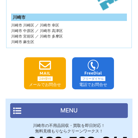
川崎市
川崎市 川崎区 ／ 川崎市 幸区
川崎市 中原区 ／ 川崎市 高津区
川崎市 宮前区 ／ 川崎市 多摩区
川崎市 麻生区
24H受付
フリーダイヤル
メールでお問合せ
電話でお問合せ
MENU
川崎市の不用品回収・買取を即日対応！
無料見積もりならクリーンワークス！