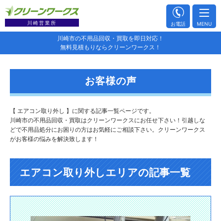
川崎営業所
お電話
MENU
川崎市の不用品回収・買取を即日対応！
無料見積もりならクリーンワークス！
お客様の声
【 エアコン取り外し 】に関する記事一覧ページです。
川崎市の不用品回収・買取はクリーンワークスにお任せ下さい！引越しな
どで不用品処分にお困りの方はお気軽にご相談下さい。クリーンワークス
がお客様の悩みを解決致します！
エアコン取り外しエリアの記事一覧