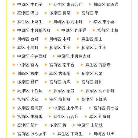
中原区 中丸子
麻生区 東百合丘
川崎区 鋼管通
高津区 溝口
多摩区 長尾
宮前区 平
麻生区 上麻生
川崎区 駅前本町
幸区 東小倉
中原区 木月祗園町
中原区 丸子通
宮前区 土橋
川崎区 台町
川崎区 本町
麻生区 細山
幸区 小向町
多摩区 生田
多摩区 西生田
中原区 今井西町
中原区 木月住吉町
中原区 宮内
宮前区 南平台
麻生区 万福寺
川崎区 桜本
幸区 古市場
多摩区 和泉
多摩区 登戸
宮前区 有馬
宮前区 野川
高津区 下作延
多摩区 栗谷
多摩区 登戸新町
宮前区 犬蔵
幸区 堀川町
高津区 下野毛
多摩区 宿河原
中原区 上小田中
宮前区 梶ケ谷
宮前区 東有馬
麻生区 百合丘
幸区 紺屋町
高津区 新作
多摩区 菅
中原区 上新城
宮前区 けやき平
麻生区 下麻生
川崎区 浅田