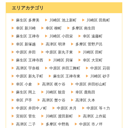
エリアカテゴリ
麻生区 多摩美
川崎区 池上新町
川崎区 田島町
幸区 新川崎
幸区 柳町
多摩区 南生田
麻生区 王禅寺
川崎区 小田栄
幸区 遠藤町
幸区 新塚越
高津区 明津
多摩区 菅野戸呂
中原区 井田
中原区 新丸子東
川崎区 田町
麻生区 王禅寺西
川崎区 貝塚
幸区 大宮町
高津区 宇奈根
中原区 井田三舞町
中原区 苅宿
中原区 新丸子町
麻生区 王禅寺東
川崎区 砂子
幸区 小倉
高津区 梶ケ谷
中原区 井田杉山町
麻生区 岡上
川崎区 観音
幸区 鹿島田
幸区 戸手
高津区 蟹ケ谷
高津区 久本
中原区 井田中ノ町
中原区 木月
中原区 等々力
宮前区 菅生
川崎区 渡田新町
高津区 上作延
高津区 二子
多摩区 中野島
中原区 市ノ坪