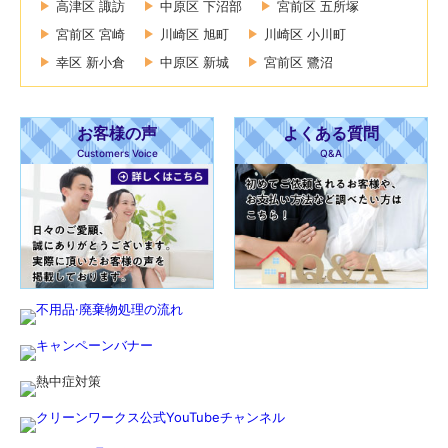
高津区 諏訪
中原区 下沼部
宮前区 五所塚
宮前区 宮崎
川崎区 旭町
川崎区 小川町
幸区 新小倉
中原区 新城
宮前区 鷺沼
お客様の声
よくある質問
Customers Voice
Q&A