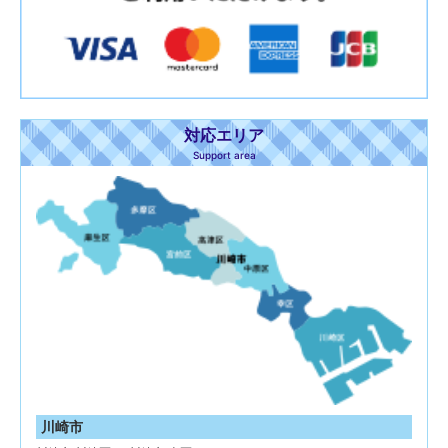
対応エリア
Support area
川崎市