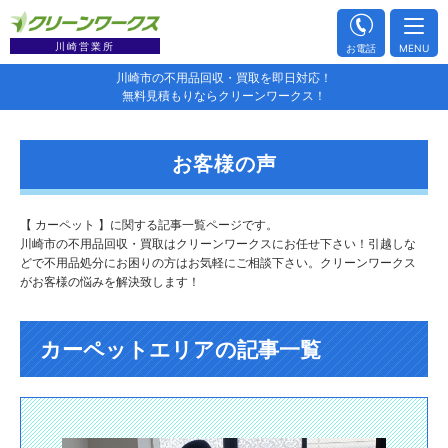
川崎営業所
お電話
MENU
川崎市の不用品回収・買取を即日対応！
無料見積もりならクリーンワークス！
お客様の声
【 カーペット 】に関する記事一覧ページです。
川崎市の不用品回収・買取はクリーンワークスにお任せ下さい！引越しな
どで不用品処分にお困りの方はお気軽にご相談下さい。クリーンワークス
がお客様の悩みを解決致します！
カーペットエリアの記事一覧