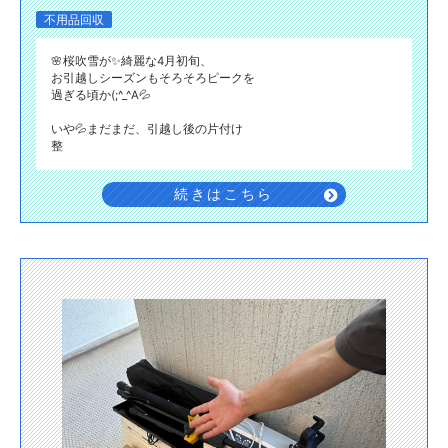
不用品回収
🌸桜吹雪が✨綺麗な4月初旬、
お引越しシーズンもそろそろピークを
過ぎる頃か(;^_^A💦
いや💦まだまだ、引越し後の片付け
整
続きはこちら