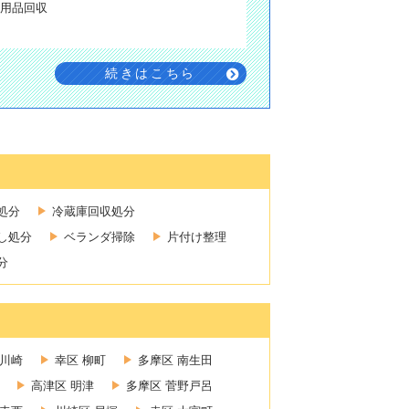
用品回収
続きはこちら
処分
冷蔵庫回収処分
し処分
ベランダ掃除
片付け整理
分
新川崎
幸区 柳町
多摩区 南生田
高津区 明津
多摩区 菅野戸呂