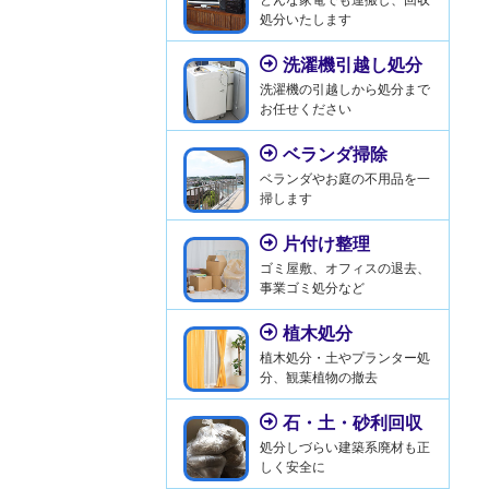
処分いたします
洗濯機引越し処分
洗濯機の引越しから処分まで
お任せください
ベランダ掃除
ベランダやお庭の不用品を一
掃します
片付け整理
ゴミ屋敷、オフィスの退去、
事業ゴミ処分など
植木処分
植木処分・土やプランター処
分、観葉植物の撤去
石・土・砂利回収
処分しづらい建築系廃材も正
しく安全に