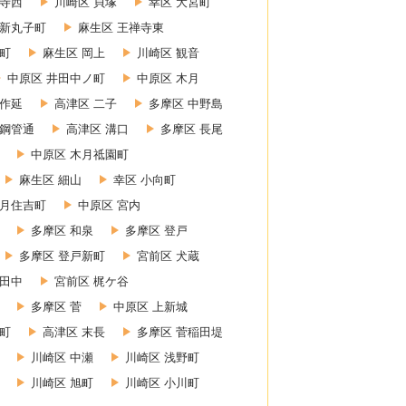
禅寺西
川崎区 貝塚
幸区 大宮町
 新丸子町
麻生区 王禅寺東
町
麻生区 岡上
川崎区 観音
中原区 井田中ノ町
中原区 木月
上作延
高津区 二子
多摩区 中野島
 鋼管通
高津区 溝口
多摩区 長尾
中原区 木月祗園町
麻生区 細山
幸区 小向町
木月住吉町
中原区 宮内
多摩区 和泉
多摩区 登戸
多摩区 登戸新町
宮前区 犬蔵
小田中
宮前区 梶ケ谷
多摩区 菅
中原区 上新城
幸町
高津区 末長
多摩区 菅稲田堤
川崎区 中瀬
川崎区 浅野町
川崎区 旭町
川崎区 小川町