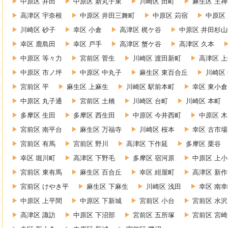
中原区 井田
中原区 新丸子東
川崎区 田町
麻生区 王
高津区 宇奈根
中原区 井田三舞町
中原区 苅宿
中原区
川崎区 砂子
幸区 小倉
高津区 梶ケ谷
中原区 井田杉山
幸区 鹿島田
幸区 戸手
高津区 蟹ケ谷
高津区 久本
中原区 等々力
宮前区 菅生
川崎区 渡田新町
高津区 
中原区 市ノ坪
中原区 中丸子
麻生区 東百合丘
川崎区
宮前区 平
麻生区 上麻生
川崎区 駅前本町
幸区 東小倉
中原区 丸子通
宮前区 土橋
川崎区 台町
川崎区 本町
多摩区 生田
多摩区 西生田
中原区 今井西町
中原区 
宮前区 南平台
麻生区 万福寺
川崎区 桜本
幸区 古市場
宮前区 有馬
宮前区 野川
高津区 下作延
多摩区 栗谷
幸区 堀川町
高津区 下野毛
多摩区 宿河原
中原区 上
宮前区 東有馬
麻生区 百合丘
幸区 紺屋町
高津区 新作
宮前区 けやき平
麻生区 下麻生
川崎区 浅田
幸区 南
中原区 上平間
中原区 下新城
宮前区 小台
宮前区 水沢
高津区 諏訪
中原区 下沼部
宮前区 五所塚
宮前区 宮崎