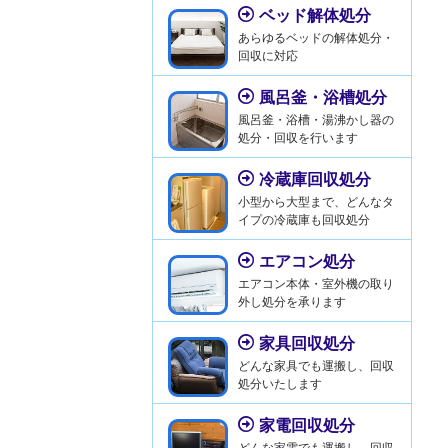
ベッド解体処分
あらゆるベッドの解体処分・
回収に対応
風呂釜・浴槽処分
風呂釜・浴槽・湯沸かし器の
処分・回収を行います
冷蔵庫回収処分
小型から大型まで、どんなタ
イプの冷蔵庫も回収処分
エアコン処分
エアコン本体・室外機の取り
外し処分を承ります
家具回収処分
どんな家具でも運搬し、回収
処分いたします
家電回収処分
どんな家電でも運搬し、回収