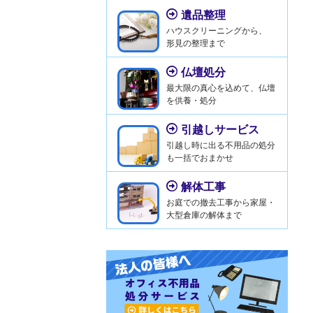
遺品整理
ハウスクリーニングから、
形見の整理まで
仏壇処分
最大限の真心を込めて、仏壇
を供養・処分
引越しサービス
引越し時に出る不用品の処分
も一括でおまかせ
解体工事
お庭での撤去工事から家屋・
大型倉庫の解体まで