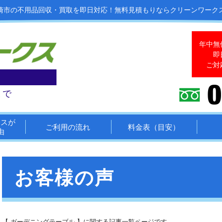
崎市の不用品回収・買取を即日対応！
無料見積もりならクリーンワーク
年中無
即
ご対
まで
クスが
ご利用の流れ
料金表（目安）
由
お客様の声
【 ガーデニングテーブル 】に関する記事一覧ページです。