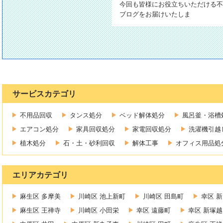
今回も皆様にお役立ちいただける不
ブログをお届けいたしま
サービスカテゴリ
不用品回収
タンス処分
ベッド解体処分
風呂釜・浴槽
エアコン処分
家具回収処分
家電回収処分
洗濯機引越
植木処分
石・土・砂利回収
解体工事
オフィス用品処
エリアカテゴリ
麻生区 多摩美
川崎区 池上新町
川崎区 田島町
幸区 
麻生区 王禅寺
川崎区 小田栄
幸区 遠藤町
幸区 新塚越