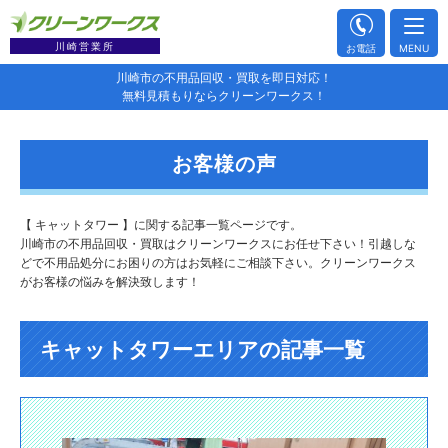
川崎営業所
お電話
MENU
川崎市の不用品回収・買取を即日対応！
無料見積もりならクリーンワークス！
お客様の声
【 キャットタワー 】に関する記事一覧ページです。
川崎市の不用品回収・買取はクリーンワークスにお任せ下さい！引越しな
どで不用品処分にお困りの方はお気軽にご相談下さい。クリーンワークス
がお客様の悩みを解決致します！
キャットタワーエリアの記事一覧