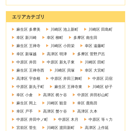
エリアカテゴリ
麻生区 多摩美
川崎区 池上新町
川崎区 田島町
幸区 新川崎
幸区 柳町
多摩区 南生田
麻生区 王禅寺
川崎区 小田栄
幸区 遠藤町
幸区 新塚越
高津区 明津
多摩区 菅野戸呂
中原区 井田
中原区 新丸子東
川崎区 田町
麻生区 王禅寺西
川崎区 貝塚
幸区 大宮町
高津区 宇奈根
中原区 井田三舞町
中原区 苅宿
中原区 新丸子町
麻生区 王禅寺東
川崎区 砂子
幸区 小倉
高津区 梶ケ谷
中原区 井田杉山町
麻生区 岡上
川崎区 観音
幸区 鹿島田
幸区 戸手
高津区 蟹ケ谷
高津区 久本
中原区 井田中ノ町
中原区 木月
中原区 等々力
宮前区 菅生
川崎区 渡田新町
高津区 上作延