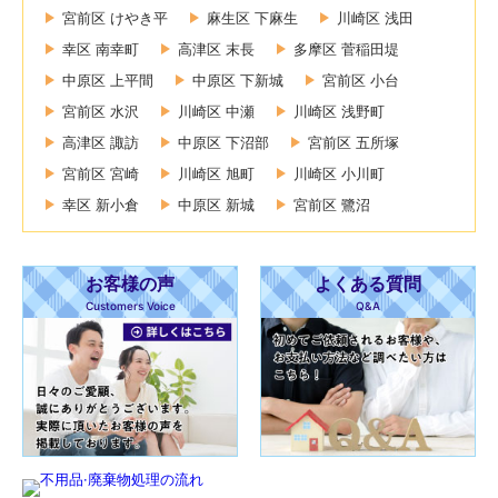
宮前区 けやき平
麻生区 下麻生
川崎区 浅田
幸区 南幸町
高津区 末長
多摩区 菅稲田堤
中原区 上平間
中原区 下新城
宮前区 小台
宮前区 水沢
川崎区 中瀬
川崎区 浅野町
高津区 諏訪
中原区 下沼部
宮前区 五所塚
宮前区 宮崎
川崎区 旭町
川崎区 小川町
幸区 新小倉
中原区 新城
宮前区 鷺沼
お客様の声
よくある質問
Customers Voice
Q&A