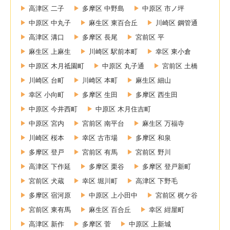
高津区 二子
多摩区 中野島
中原区 市ノ坪
中原区 中丸子
麻生区 東百合丘
川崎区 鋼管通
高津区 溝口
多摩区 長尾
宮前区 平
麻生区 上麻生
川崎区 駅前本町
幸区 東小倉
中原区 木月祗園町
中原区 丸子通
宮前区 土橋
川崎区 台町
川崎区 本町
麻生区 細山
幸区 小向町
多摩区 生田
多摩区 西生田
中原区 今井西町
中原区 木月住吉町
中原区 宮内
宮前区 南平台
麻生区 万福寺
川崎区 桜本
幸区 古市場
多摩区 和泉
多摩区 登戸
宮前区 有馬
宮前区 野川
高津区 下作延
多摩区 栗谷
多摩区 登戸新町
宮前区 犬蔵
幸区 堀川町
高津区 下野毛
多摩区 宿河原
中原区 上小田中
宮前区 梶ケ谷
宮前区 東有馬
麻生区 百合丘
幸区 紺屋町
高津区 新作
多摩区 菅
中原区 上新城