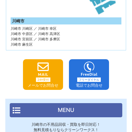
川崎市
川崎市 川崎区 ／ 川崎市 幸区
川崎市 中原区 ／ 川崎市 高津区
川崎市 宮前区 ／ 川崎市 多摩区
川崎市 麻生区
24H受付
フリーダイヤル
メールでお問合せ
電話でお問合せ
MENU
川崎市の不用品回収・買取を即日対応！
無料見積もりならクリーンワークス！