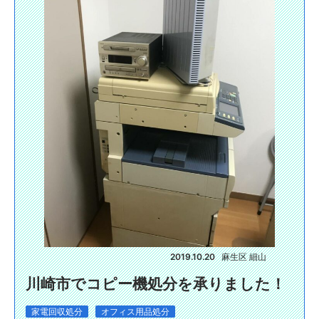
2019.10.20
麻生区 細山
川崎市でコピー機処分を承りました！
家電回収処分
オフィス用品処分