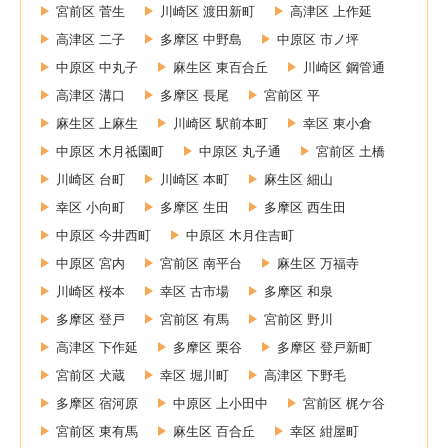
宮前区 菅生
川崎区 渡田新町
高津区 上作延
高津区 二子
多摩区 中野島
中原区 市ノ坪
中原区 中丸子
麻生区 東百合丘
川崎区 鋼管通
高津区 溝口
多摩区 長尾
宮前区 平
麻生区 上麻生
川崎区 駅前本町
幸区 東小倉
中原区 木月祗園町
中原区 丸子通
宮前区 土橋
川崎区 台町
川崎区 本町
麻生区 細山
幸区 小向町
多摩区 生田
多摩区 西生田
中原区 今井西町
中原区 木月住吉町
中原区 宮内
宮前区 南平台
麻生区 万福寺
川崎区 桜本
幸区 古市場
多摩区 和泉
多摩区 登戸
宮前区 有馬
宮前区 野川
高津区 下作延
多摩区 栗谷
多摩区 登戸新町
宮前区 犬蔵
幸区 堀川町
高津区 下野毛
多摩区 宿河原
中原区 上小田中
宮前区 梶ケ谷
宮前区 東有馬
麻生区 百合丘
幸区 紺屋町