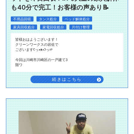
も40分で完工！お客様の声あり📝
不用品回収
タンス処分
ベッド解体処分
家具回収処分
家電回収処分
片付け整理
皆様おはようございます！
クリーンワークスの岩佐で
ございますʕ⁠っ⁠•⁠ᴥ⁠•⁠ʔ⁠っ🌱
今回は川崎市川崎区の一戸建て3
階ワ
続きはこちら