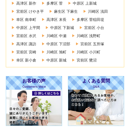
高津区 新作
多摩区 菅
中原区 上新城
宮前区 けやき平
麻生区 下麻生
川崎区 浅田
幸区 南幸町
高津区 末長
多摩区 菅稲田堤
中原区 上平間
中原区 下新城
宮前区 小台
宮前区 水沢
川崎区 中瀬
川崎区 浅野町
高津区 諏訪
中原区 下沼部
宮前区 五所塚
宮前区 宮崎
川崎区 旭町
川崎区 小川町
幸区 新小倉
中原区 新城
宮前区 鷺沼
お客様の声
よくある質問
Customers Voice
Q&A