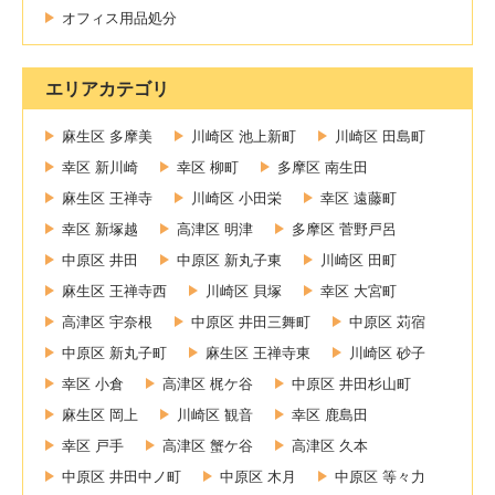
オフィス用品処分
エリアカテゴリ
麻生区 多摩美
川崎区 池上新町
川崎区 田島町
幸区 新川崎
幸区 柳町
多摩区 南生田
麻生区 王禅寺
川崎区 小田栄
幸区 遠藤町
幸区 新塚越
高津区 明津
多摩区 菅野戸呂
中原区 井田
中原区 新丸子東
川崎区 田町
麻生区 王禅寺西
川崎区 貝塚
幸区 大宮町
高津区 宇奈根
中原区 井田三舞町
中原区 苅宿
中原区 新丸子町
麻生区 王禅寺東
川崎区 砂子
幸区 小倉
高津区 梶ケ谷
中原区 井田杉山町
麻生区 岡上
川崎区 観音
幸区 鹿島田
幸区 戸手
高津区 蟹ケ谷
高津区 久本
中原区 井田中ノ町
中原区 木月
中原区 等々力