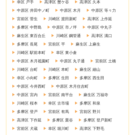
幸区 戸手
高津区 蟹ケ谷
高津区 久本
中原区 井田中ノ町
中原区 木月
中原区 等々力
宮前区 菅生
川崎区 渡田新町
高津区 上作延
多摩区 中野島
中原区 市ノ坪
中原区 中丸子
麻生区 東百合丘
川崎区 鋼管通
高津区 溝口
多摩区 長尾
宮前区 平
麻生区 上麻生
川崎区 駅前本町
幸区 東小倉
中原区 木月祗園町
中原区 丸子通
宮前区 土橋
川崎区 台町
川崎区 本町
麻生区 細山
幸区 小向町
多摩区 生田
多摩区 西生田
中原区 今井西町
中原区 木月住吉町
中原区 宮内
宮前区 南平台
麻生区 万福寺
川崎区 桜本
幸区 古市場
多摩区 和泉
多摩区 登戸
宮前区 有馬
宮前区 野川
高津区 下作延
多摩区 栗谷
多摩区 登戸新町
宮前区 犬蔵
幸区 堀川町
高津区 下野毛