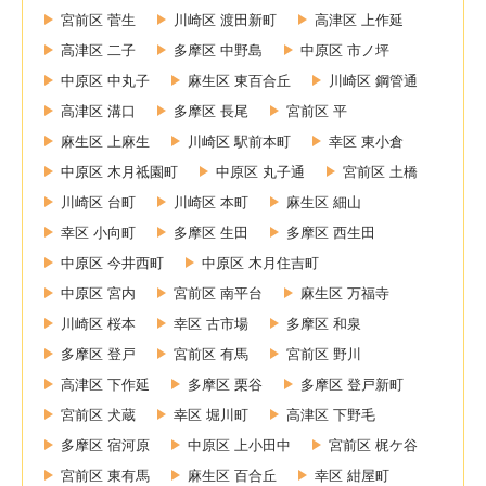
宮前区 菅生
川崎区 渡田新町
高津区 上作延
高津区 二子
多摩区 中野島
中原区 市ノ坪
中原区 中丸子
麻生区 東百合丘
川崎区 鋼管通
高津区 溝口
多摩区 長尾
宮前区 平
麻生区 上麻生
川崎区 駅前本町
幸区 東小倉
中原区 木月祗園町
中原区 丸子通
宮前区 土橋
川崎区 台町
川崎区 本町
麻生区 細山
幸区 小向町
多摩区 生田
多摩区 西生田
中原区 今井西町
中原区 木月住吉町
中原区 宮内
宮前区 南平台
麻生区 万福寺
川崎区 桜本
幸区 古市場
多摩区 和泉
多摩区 登戸
宮前区 有馬
宮前区 野川
高津区 下作延
多摩区 栗谷
多摩区 登戸新町
宮前区 犬蔵
幸区 堀川町
高津区 下野毛
多摩区 宿河原
中原区 上小田中
宮前区 梶ケ谷
宮前区 東有馬
麻生区 百合丘
幸区 紺屋町