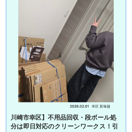
2026.02.01
幸区 新塚越
川崎市幸区】不用品回収・段ボール処
分は即日対応のクリーンワークス！引