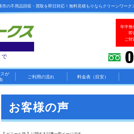
崎市の不用品回収・買取を即日対応！
無料見積もりならクリーンワーク
年中無
即
ご対
まで
クスが
ご利用の流れ
料金表（目安）
由
お客様の声
【 ビニール袋 】に関する記事一覧ページです。