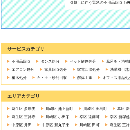
引越しに伴う緊急の不用品回収！🚛
サービスカテゴリ
不用品回収
タンス処分
ベッド解体処分
風呂釜・浴槽
エアコン処分
家具回収処分
家電回収処分
洗濯機引越
植木処分
石・土・砂利回収
解体工事
オフィス用品処
エリアカテゴリ
麻生区 多摩美
川崎区 池上新町
川崎区 田島町
幸区 
麻生区 王禅寺
川崎区 小田栄
幸区 遠藤町
幸区 新塚越
中原区 井田
中原区 新丸子東
川崎区 田町
麻生区 王