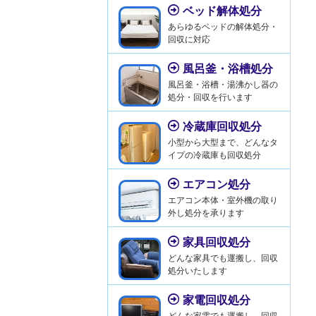
ベッド解体処分
あらゆるベッドの解体処分・
回収に対応
風呂釜・浴槽処分
風呂釜・浴槽・湯沸かし器の
処分・回収を行います
冷蔵庫回収処分
小型から大型まで、どんなタ
イプの冷蔵庫も回収処分
エアコン処分
エアコン本体・室外機の取り
外し処分を承ります
家具回収処分
どんな家具でも運搬し、回収
処分いたします
家電回収処分
どんな家電でも運搬し、回収