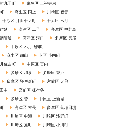
 新丸子町
麻生区 王禅寺東
町
麻生区 岡上
川崎区 観音
中原区 井田中ノ町
中原区 木月
上作延
高津区 二子
多摩区 中野島
 鋼管通
高津区 溝口
多摩区 長尾
中原区 木月祗園町
麻生区 細山
幸区 小向町
木月住吉町
中原区 宮内
多摩区 和泉
多摩区 登戸
多摩区 登戸新町
宮前区 犬蔵
小田中
宮前区 梶ケ谷
多摩区 菅
中原区 上新城
幸町
高津区 末長
多摩区 菅稲田堤
川崎区 中瀬
川崎区 浅野町
川崎区 旭町
川崎区 小川町