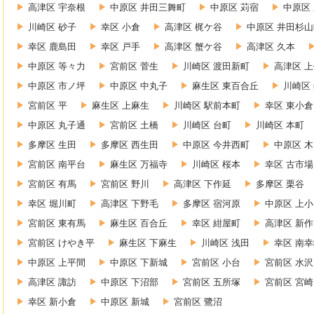
高津区 宇奈根
中原区 井田三舞町
中原区 苅宿
中原区
川崎区 砂子
幸区 小倉
高津区 梶ケ谷
中原区 井田杉山
幸区 鹿島田
幸区 戸手
高津区 蟹ケ谷
高津区 久本
中原区 等々力
宮前区 菅生
川崎区 渡田新町
高津区 
中原区 市ノ坪
中原区 中丸子
麻生区 東百合丘
川崎区
宮前区 平
麻生区 上麻生
川崎区 駅前本町
幸区 東小倉
中原区 丸子通
宮前区 土橋
川崎区 台町
川崎区 本町
多摩区 生田
多摩区 西生田
中原区 今井西町
中原区 
宮前区 南平台
麻生区 万福寺
川崎区 桜本
幸区 古市場
宮前区 有馬
宮前区 野川
高津区 下作延
多摩区 栗谷
幸区 堀川町
高津区 下野毛
多摩区 宿河原
中原区 上
宮前区 東有馬
麻生区 百合丘
幸区 紺屋町
高津区 新作
宮前区 けやき平
麻生区 下麻生
川崎区 浅田
幸区 南
中原区 上平間
中原区 下新城
宮前区 小台
宮前区 水沢
高津区 諏訪
中原区 下沼部
宮前区 五所塚
宮前区 宮崎
幸区 新小倉
中原区 新城
宮前区 鷺沼