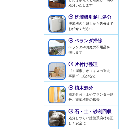
処分いたします
洗濯機引越し処分
洗濯機の引越しから処分まで
お任せください
ベランダ掃除
ベランダやお庭の不用品を一
掃します
片付け整理
ゴミ屋敷、オフィスの退去、
事業ゴミ処分など
植木処分
植木処分・土やプランター処
分、観葉植物の撤去
石・土・砂利回収
処分しづらい建築系廃材も正
しく安全に