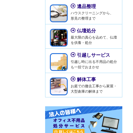
遺品整理
ハウスクリーニングから、
形見の整理まで
仏壇処分
最大限の真心を込めて、仏壇
を供養・処分
引越しサービス
引越し時に出る不用品の処分
も一括でおまかせ
解体工事
お庭での撤去工事から家屋・
大型倉庫の解体まで