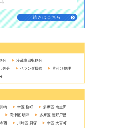
💨
続きはこちら
処分
冷蔵庫回収処分
し処分
ベランダ掃除
片付け整理
分
新川崎
幸区 柳町
多摩区 南生田
高津区 明津
多摩区 菅野戸呂
禅寺西
川崎区 貝塚
幸区 大宮町