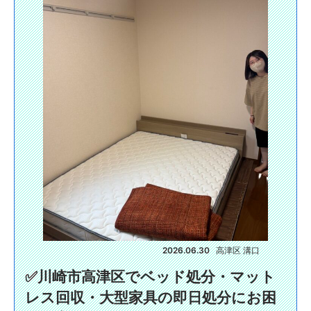
2026.06.30
高津区 溝口
✅️川崎市高津区でベッド処分・マット
レス回収・大型家具の即日処分にお困