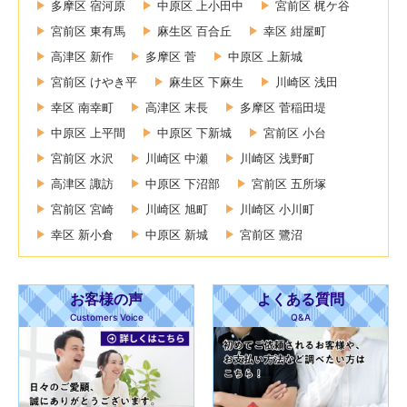
多摩区 宿河原
中原区 上小田中
宮前区 梶ケ谷
宮前区 東有馬
麻生区 百合丘
幸区 紺屋町
高津区 新作
多摩区 菅
中原区 上新城
宮前区 けやき平
麻生区 下麻生
川崎区 浅田
幸区 南幸町
高津区 末長
多摩区 菅稲田堤
中原区 上平間
中原区 下新城
宮前区 小台
宮前区 水沢
川崎区 中瀬
川崎区 浅野町
高津区 諏訪
中原区 下沼部
宮前区 五所塚
宮前区 宮崎
川崎区 旭町
川崎区 小川町
幸区 新小倉
中原区 新城
宮前区 鷺沼
お客様の声
よくある質問
Customers Voice
Q&A