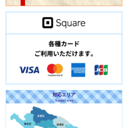
対応エリア
Support area