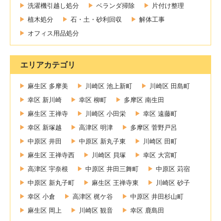
洗濯機引越し処分
ベランダ掃除
片付け整理
植木処分
石・土・砂利回収
解体工事
オフィス用品処分
エリアカテゴリ
麻生区 多摩美
川崎区 池上新町
川崎区 田島町
幸区 新川崎
幸区 柳町
多摩区 南生田
麻生区 王禅寺
川崎区 小田栄
幸区 遠藤町
幸区 新塚越
高津区 明津
多摩区 菅野戸呂
中原区 井田
中原区 新丸子東
川崎区 田町
麻生区 王禅寺西
川崎区 貝塚
幸区 大宮町
高津区 宇奈根
中原区 井田三舞町
中原区 苅宿
中原区 新丸子町
麻生区 王禅寺東
川崎区 砂子
幸区 小倉
高津区 梶ケ谷
中原区 井田杉山町
麻生区 岡上
川崎区 観音
幸区 鹿島田