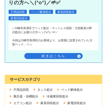
りの方へ＼(^o^)／🌱✅️
不用品回収
ベッド解体処分
家具回収処分
家電回収処分
✅️川崎市高津区でベッド処分・マットレス回収・大型家具の即
日処分にお困りの方へ＼(^o^)／🌱✅️
今回は川崎市高津区のお客様より、お部屋に設置されていた大
型ベッド、ベッ
続きはこちら
サービスカテゴリ
不用品回収
タンス処分
ベッド解体処分
風呂釜・浴槽処分
冷蔵庫回収処分
エアコン処分
家具回収処分
家電回収処分