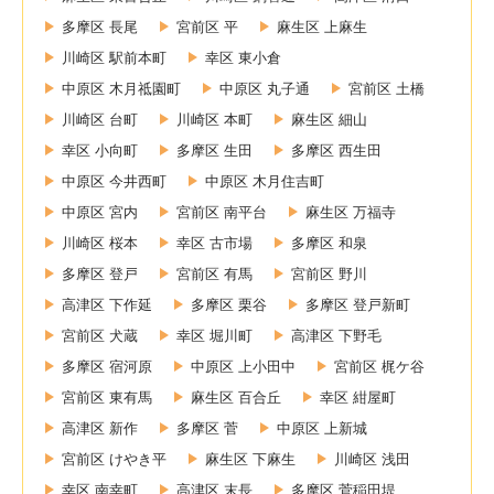
多摩区 長尾
宮前区 平
麻生区 上麻生
川崎区 駅前本町
幸区 東小倉
中原区 木月祗園町
中原区 丸子通
宮前区 土橋
川崎区 台町
川崎区 本町
麻生区 細山
幸区 小向町
多摩区 生田
多摩区 西生田
中原区 今井西町
中原区 木月住吉町
中原区 宮内
宮前区 南平台
麻生区 万福寺
川崎区 桜本
幸区 古市場
多摩区 和泉
多摩区 登戸
宮前区 有馬
宮前区 野川
高津区 下作延
多摩区 栗谷
多摩区 登戸新町
宮前区 犬蔵
幸区 堀川町
高津区 下野毛
多摩区 宿河原
中原区 上小田中
宮前区 梶ケ谷
宮前区 東有馬
麻生区 百合丘
幸区 紺屋町
高津区 新作
多摩区 菅
中原区 上新城
宮前区 けやき平
麻生区 下麻生
川崎区 浅田
幸区 南幸町
高津区 末長
多摩区 菅稲田堤