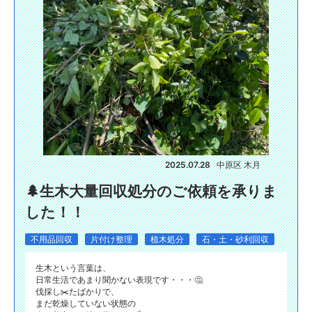
2025.07.28
中原区 木月
🌲生木大量回収処分のご依頼を承りま
した！！
不用品回収
片付け整理
植木処分
石・土・砂利回収
生木という言葉は、
日常生活であまり聞かない表現です・・・🤔
伐採し✂️たばかりで、
まだ乾燥していない状態の