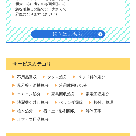
粗大ごみに出すのも面倒((+_+))
急な引越しの際では、大きくて
邪魔になりますね(*´Д｀)
続きはこちら
サービスカテゴリ
不用品回収
タンス処分
ベッド解体処分
風呂釜・浴槽処分
冷蔵庫回収処分
エアコン処分
家具回収処分
家電回収処分
洗濯機引越し処分
ベランダ掃除
片付け整理
植木処分
石・土・砂利回収
解体工事
オフィス用品処分