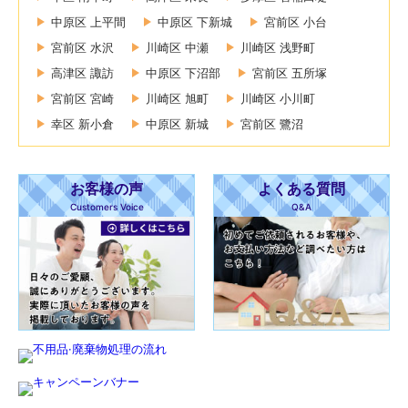
中原区 上平間
中原区 下新城
宮前区 小台
宮前区 水沢
川崎区 中瀬
川崎区 浅野町
高津区 諏訪
中原区 下沼部
宮前区 五所塚
宮前区 宮崎
川崎区 旭町
川崎区 小川町
幸区 新小倉
中原区 新城
宮前区 鷺沼
お客様の声
よくある質問
Customers Voice
Q&A