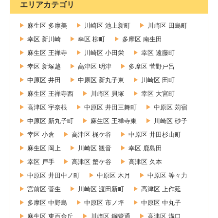
エリアカテゴリ
麻生区 多摩美
川崎区 池上新町
川崎区 田島町
幸区 新川崎
幸区 柳町
多摩区 南生田
麻生区 王禅寺
川崎区 小田栄
幸区 遠藤町
幸区 新塚越
高津区 明津
多摩区 菅野戸呂
中原区 井田
中原区 新丸子東
川崎区 田町
麻生区 王禅寺西
川崎区 貝塚
幸区 大宮町
高津区 宇奈根
中原区 井田三舞町
中原区 苅宿
中原区 新丸子町
麻生区 王禅寺東
川崎区 砂子
幸区 小倉
高津区 梶ケ谷
中原区 井田杉山町
麻生区 岡上
川崎区 観音
幸区 鹿島田
幸区 戸手
高津区 蟹ケ谷
高津区 久本
中原区 井田中ノ町
中原区 木月
中原区 等々力
宮前区 菅生
川崎区 渡田新町
高津区 上作延
多摩区 中野島
中原区 市ノ坪
中原区 中丸子
麻生区 東百合丘
川崎区 鋼管通
高津区 溝口